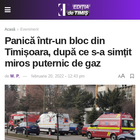
Acasă
Eveniment
Panică într-un bloc din
Timișoara, după ce s-a simțit
miros puternic de gaz
A
de
M. P.
februarie 20, 2022 ◦ 12:43 pm
A