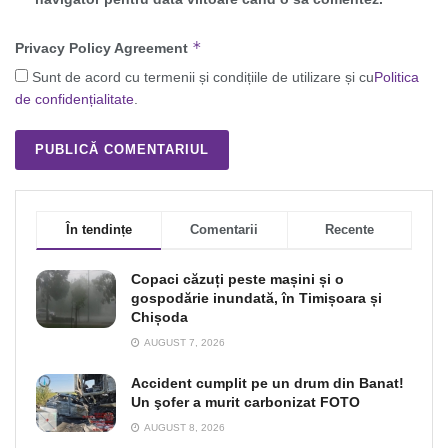
*
Privacy Policy Agreement
Sunt de acord cu termenii și condițiile de utilizare și cu
Politica
de confidențialitate
.
În tendințe
Comentarii
Recente
Copaci căzuți peste mașini și o
gospodărie inundată, în Timișoara și
Chișoda
AUGUST 7, 2026
Accident cumplit pe un drum din Banat!
Un şofer a murit carbonizat FOTO
AUGUST 8, 2026