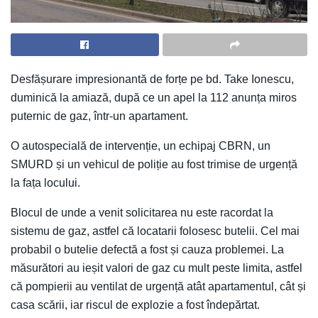
Desfășurare impresionantă de forțe pe bd. Take Ionescu,
duminică la amiază, după ce un apel la 112 anunța miros
puternic de gaz, într-un apartament.
O autospecială de intervenție, un echipaj CBRN, un
SMURD și un vehicul de poliție au fost trimise de urgență
la fața locului.
Blocul de unde a venit solicitarea nu este racordat la
sistemu de gaz, astfel că locatarii folosesc butelii. Cel mai
probabil o butelie defectă a fost și cauza problemei. La
măsurători au ieșit valori de gaz cu mult peste limita, astfel
că pompierii au ventilat de urgență atât apartamentul, cât și
casa scării, iar riscul de explozie a fost îndepărtat.