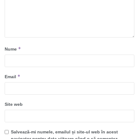
*
Nume
*
Email
Site web
Salvează-mi numele, emailul și site-ul web în acest
navigator pentru data viitoare când o să comentez.