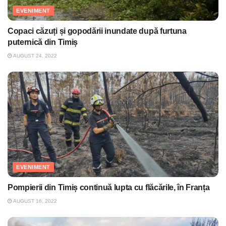
EVENIMENT
Copaci căzuți și gopodării inundate după furtuna
puternică din Timiș
AUGUST 24, 2022
EVENIMENT
Pompierii din Timiș continuă lupta cu flăcările, în Franța
AUGUST 16, 2022