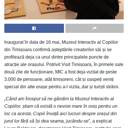
Inaugurat în data de 16 mai, Muzeul Interactiv al Copiilor
din Timișoara confirmă așteptările creatorilor săi și se
profilează deja ca unul dintre principalele puncte de
atracție ale orașului. Potrivit Visit Timișoara, în primele sale
două zile de funcționare, MIC a fost deja vizitat de peste
3.000 de persoane, atât timișoreni, cât și oaspeți veniți
special din alte orașe pentru a-l vizita, dar și turiști străini.
„Când am început să ne gândim la Muzeul Interactiv al
Copiilor, știam că există o nevoie mare în oraș pentru un
loc ca acesta. Copiii învață aici lucruri despre orașul din
jurul lor fără să își dea seama, jucându-se
”, a explicat