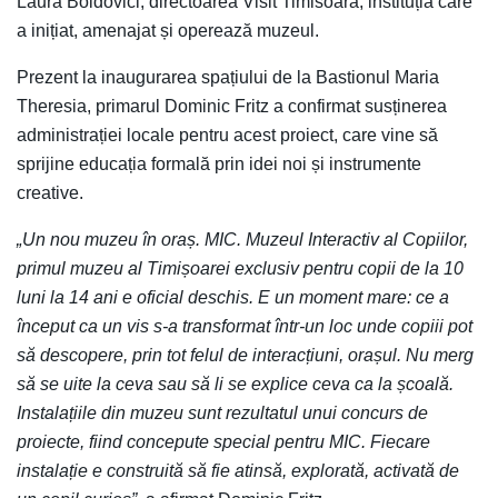
Laura Boldovici, directoarea Visit Timisoara, instituția care
a inițiat, amenajat și operează muzeul.
Prezent la inaugurarea spațiului de la Bastionul Maria
Theresia, primarul Dominic Fritz a confirmat susținerea
administrației locale pentru acest proiect, care vine să
sprijine educația formală prin idei noi și instrumente
creative.
„Un nou muzeu în oraș. MIC. Muzeul Interactiv al Copiilor,
primul muzeu al Timișoarei exclusiv pentru copii de la 10
luni la 14 ani e oficial deschis. E un moment mare: ce a
început ca un vis s-a transformat într-un loc unde copiii pot
să descopere, prin tot felul de interacțiuni, orașul. Nu merg
să se uite la ceva sau să li se explice ceva ca la școală.
Instalațiile din muzeu sunt rezultatul unui concurs de
proiecte, fiind concepute special pentru MIC. Fiecare
instalație e construită să fie atinsă, explorată, activată de