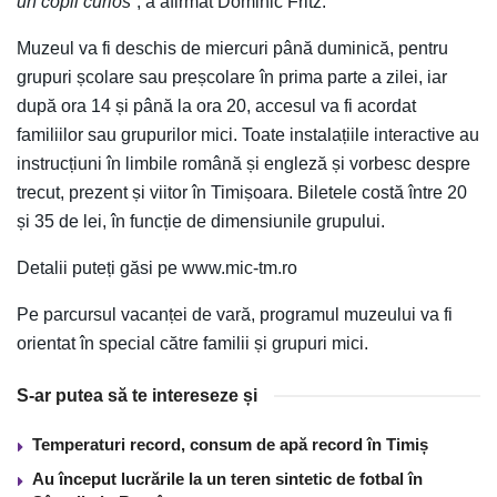
un copil curios”
, a afirmat Dominic Fritz.
Muzeul va fi deschis de miercuri până duminică, pentru
grupuri școlare sau preșcolare în prima parte a zilei, iar
după ora 14 și până la ora 20, accesul va fi acordat
familiilor sau grupurilor mici. Toate instalațiile interactive au
instrucțiuni în limbile română și engleză și vorbesc despre
trecut, prezent și viitor în Timișoara. Biletele costă între 20
și 35 de lei, în funcție de dimensiunile grupului.
Detalii puteți găsi pe www.mic-tm.ro
Pe parcursul vacanței de vară, programul muzeului va fi
orientat în special către familii și grupuri mici.
S-ar putea să te intereseze și
Temperaturi record, consum de apă record în Timiș
Au început lucrările la un teren sintetic de fotbal în