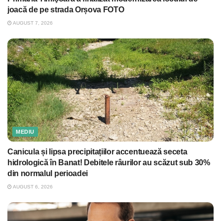
joacă de pe strada Orșova FOTO
AUGUST 7, 2026
MEDIU
Canicula și lipsa precipitațiilor accentuează seceta
hidrologică în Banat! Debitele râurilor au scăzut sub 30%
din normalul perioadei
AUGUST 6, 2026