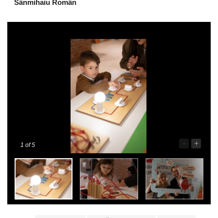
Sânmihaiu Român
-
+
1
of 5