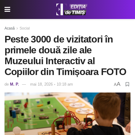
Acasă
Social
Peste 3000 de vizitatori în
primele două zile ale
Muzeului Interactiv al
Copiilor din Timișoara FOTO
A
de
M. P.
mai 18, 2026 ◦ 10:18 am
A