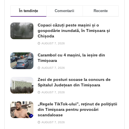
În tendințe
Comentarii
Recente
Copaci căzuți peste mașini și o
gospodărie inundată, în Timișoara și
Chișoda
AUGUST 7, 2026
Carambol cu 4 mașini, la ieșire din
Timișoara
AUGUST 7, 2026
Zeci de posturi scoase la concurs de
Spitalul Județean din Timișoara
AUGUST 7, 2026
„Regele TikTok-ului”, reţinut de poliţiştii
din Timişoara pentru provocări
scandaloase
AUGUST 7, 2026