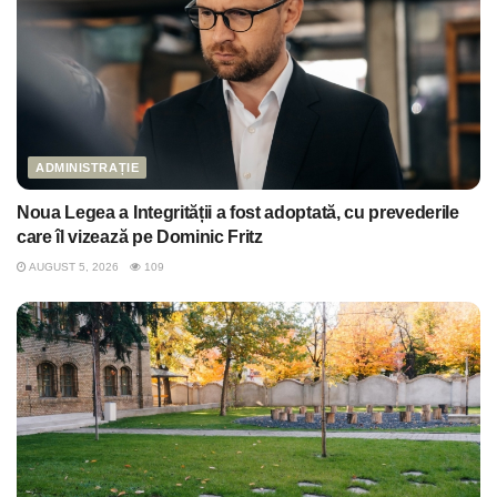
ADMINISTRAȚIE
Noua Legea a Integrității a fost adoptată, cu prevederile
care îl vizează pe Dominic Fritz
AUGUST 5, 2026
109