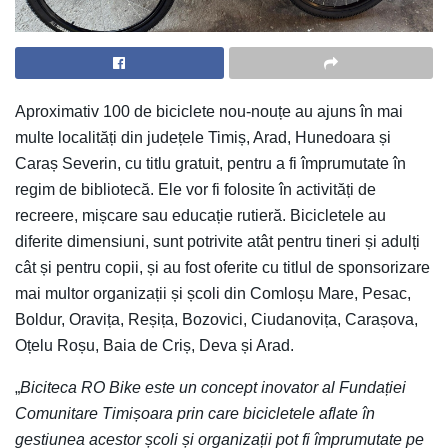
Aproximativ 100 de biciclete nou-nouțe au ajuns în mai
multe localități din județele Timiș, Arad, Hunedoara și
Caraș Severin, cu titlu gratuit, pentru a fi împrumutate în
regim de bibliotecă. Ele vor fi folosite în activități de
recreere, mișcare sau educație rutieră. Bicicletele au
diferite dimensiuni, sunt potrivite atât pentru tineri și adulți
cât și pentru copii, și au fost oferite cu titlul de sponsorizare
mai multor organizații și școli din Comloșu Mare, Pesac,
Boldur, Oravița, Reșița, Bozovici, Ciudanovița, Carașova,
Oțelu Roșu, Baia de Criș, Deva și Arad.
„
Biciteca RO Bike este un concept inovator al Fundației
Comunitare Timișoara prin care bicicletele aflate în
gestiunea acestor școli și organizații pot fi împrumutate pe