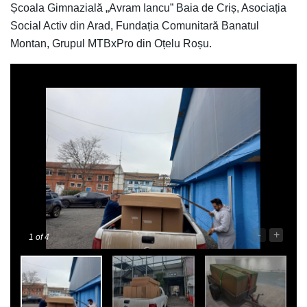
Școala Gimnazială „Avram Iancu” Baia de Criș, Asociația
Social Activ din Arad, Fundația Comunitară Banatul
Montan, Grupul MTBxPro din Oțelu Roșu.
-
+
1
of 4