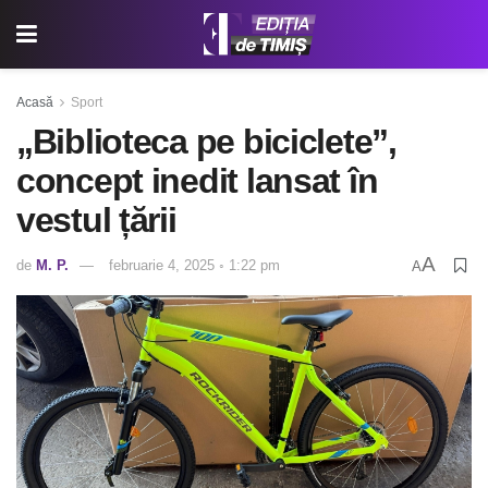
Acasă
Sport
„Biblioteca pe biciclete”,
concept inedit lansat în
vestul țării
A
de
M. P.
februarie 4, 2025 ◦ 1:22 pm
A