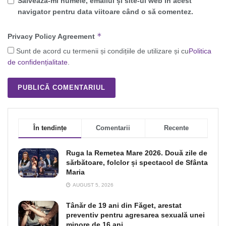
Salvează-mi numele, emailul și site-ul web în acest
navigator pentru data viitoare când o să comentez.
*
Privacy Policy Agreement
Sunt de acord cu termenii și condițiile de utilizare și cu
Politica
de confidențialitate
.
În tendințe
Comentarii
Recente
Ruga la Remetea Mare 2026. Două zile de
sărbătoare, folclor și spectacol de Sfânta
Maria
AUGUST 5, 2026
Tânăr de 19 ani din Făget, arestat
preventiv pentru agresarea sexuală unei
minore de 16 ani