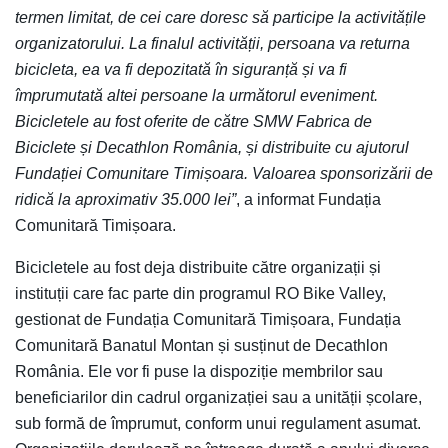
termen limitat, de cei care doresc să participe la activitățile
organizatorului. La finalul activității, persoana va returna
bicicleta, ea va fi depozitată în siguranță și va fi
împrumutată altei persoane la următorul eveniment.
Bicicletele au fost oferite de către SMW Fabrica de
Biciclete și Decathlon România, și distribuite cu ajutorul
Fundației Comunitare Timișoara. Valoarea sponsorizării de
ridică la aproximativ 35.000 lei”
, a informat Fundația
Comunitară Timișoara.
Bicicletele au fost deja distribuite către organizații și
instituții care fac parte din programul RO Bike Valley,
gestionat de Fundația Comunitară Timișoara, Fundația
Comunitară Banatul Montan și susținut de Decathlon
România. Ele vor fi puse la dispoziție membrilor sau
beneficiarilor din cadrul organizației sau a unității școlare,
sub formă de împrumut, conform unui regulament asumat.