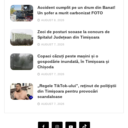
Accident cumplit pe un drum din Banat!
Un şofer a murit carbonizat FOTO
AUGUST 8, 2026
Zeci de posturi scoase la concurs de
Spitalul Județean din Timișoara
AUGUST 7, 2026
Copaci căzuți peste mașini și o
gospodărie inundată, în Timișoara și
Chișoda
AUGUST 7, 2026
„Regele TikTok-ului”, reţinut de poliţiştii
din Timişoara pentru provocări
scandaloase
AUGUST 7, 2026