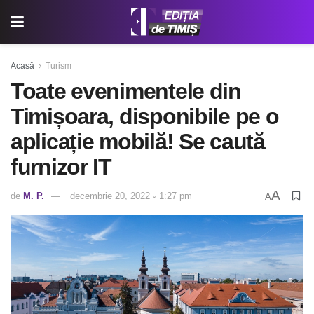
Acasă
Turism
Toate evenimentele din
Timișoara, disponibile pe o
aplicație mobilă! Se caută
furnizor IT
A
de
M. P.
decembrie 20, 2022 ◦ 1:27 pm
A