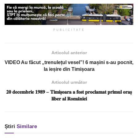
PUBLICITATE
Articolul anterior
VIDEO Au făcut „trenulețul vesel”! 6 mașini s-au pocnit,
la ieșire din Timișoara
Articolul următor
𝟐𝟎 𝐝𝐞𝐜𝐞𝐦𝐛𝐫𝐢𝐞 𝟏𝟗𝟖𝟗 – 𝐓𝐢𝐦𝐢𝐬̦𝐨𝐚𝐫𝐚 𝐚 𝐟𝐨𝐬𝐭 𝐩𝐫𝐨𝐜𝐥𝐚𝐦𝐚𝐭 𝐩𝐫𝐢𝐦𝐮𝐥 𝐨𝐫𝐚𝐬̦
𝐥𝐢𝐛𝐞𝐫 𝐚𝐥 𝐑𝐨𝐦𝐚̂𝐧𝐢𝐞𝐢
Știri
Similare