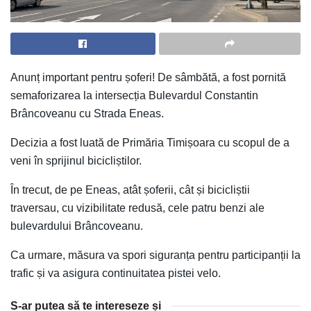
Anunț important pentru șoferi! De sâmbătă, a fost pornită
semaforizarea la intersecția Bulevardul Constantin
Brâncoveanu cu Strada Eneas.
Decizia a fost luată de Primăria Timișoara cu scopul de a
veni în sprijinul bicicliștilor.
În trecut, de pe Eneas, atât șoferii, cât și bicicliștii
traversau, cu vizibilitate redusă, cele patru benzi ale
bulevardului Brâncoveanu.
Ca urmare, măsura va spori siguranța pentru participanții la
trafic și va asigura continuitatea pistei velo.
S-ar putea să te intereseze și