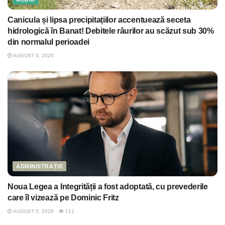
Canicula și lipsa precipitațiilor accentuează seceta
hidrologică în Banat! Debitele râurilor au scăzut sub 30%
din normalul perioadei
AUGUST 6, 2026
ADMINISTRAȚIE
Noua Legea a Integrității a fost adoptată, cu prevederile
care îl vizează pe Dominic Fritz
AUGUST 5, 2026
111