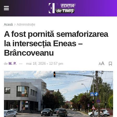
Acasă
Administrație
A fost pornită semaforizarea
la intersecția Eneas –
Brâncoveanu
A
de
M. P.
mai 18, 2026 ◦ 12:57 pm
A