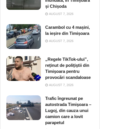
inundată, în Timișoara
și Chișoda
AUGUST 7, 2026
Carambol cu 4 mașini,
la ieșire din Timișoara
AUGUST 7, 2026
„Regele TikTok-ului”,
reţinut de poliţiştii din
Timişoara pentru
provocări scandaloase
AUGUST 7, 2026
Trafic îngreunat pe
autostrada Timişoara –
Lugoj, din cauza unui
camion care a lovit
parapetul