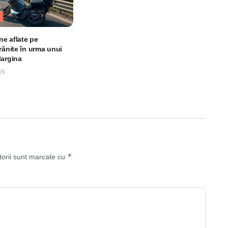
e aflate pe
rănite în urma unui
Margina
26
*
torii sunt marcate cu