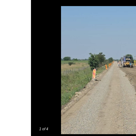
1
of 4