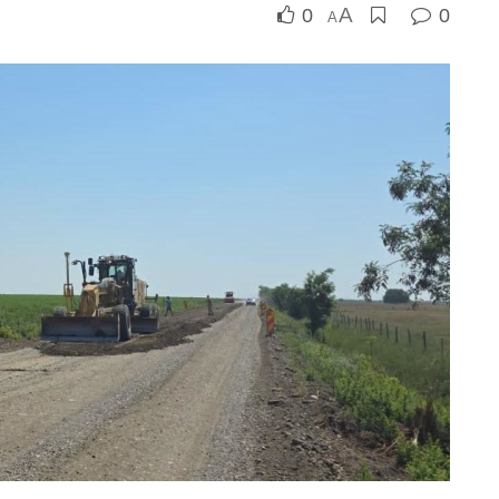
A
0
0
A