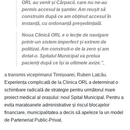
ORL au venit și Cârpacii, care nu ne-au
permis accesul la șantier. Am reușit să
construim după ce am obținut accesul în
instanță, cu ordonanță președințială.
Noua Clinică ORL e o lecție de navigare
printr-un sistem imperfect și extrem de
politizat. Am construit-o de la zero și am
dotat-o. Spitalul Municipal va prelua
pacienți după ce își ia ultimele avize.”,
a transmis viceprimarul Timișoarei, Ruben Lațcău.
Experiența complicată de la Clinica ORL a determinat o
schimbare radicală de strategie pentru următorul mare
proiect medical al orașului: noul Spital Municipal. Pentru a
evita maratoanele administrative și riscul blocajelor
financiare, municipalitatea a decis să apeleze la un model
de Parteneriat Public-Privat.