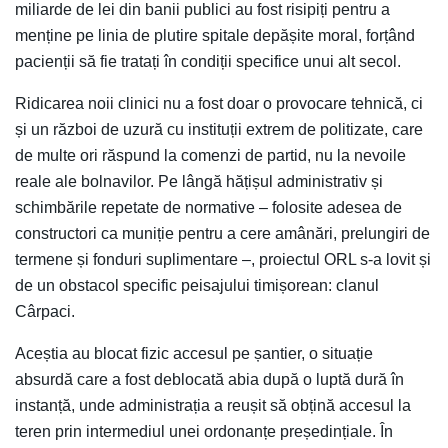
miliarde de lei din banii publici au fost risipiți pentru a
menține pe linia de plutire spitale depășite moral, forțând
pacienții să fie tratați în condiții specifice unui alt secol.
Ridicarea noii clinici nu a fost doar o provocare tehnică, ci
și un război de uzură cu instituții extrem de politizate, care
de multe ori răspund la comenzi de partid, nu la nevoile
reale ale bolnavilor. Pe lângă hățișul administrativ și
schimbările repetate de normative – folosite adesea de
constructori ca muniție pentru a cere amânări, prelungiri de
termene și fonduri suplimentare –, proiectul ORL s-a lovit și
de un obstacol specific peisajului timișorean: clanul
Cârpaci.
Aceștia au blocat fizic accesul pe șantier, o situație
absurdă care a fost deblocată abia după o luptă dură în
instanță, unde administrația a reușit să obțină accesul la
teren prin intermediul unei ordonanțe președințiale. În