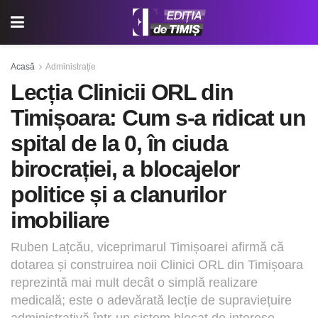
Acasă
Administrație
Lecția Clinicii ORL din
Timișoara: Cum s-a ridicat un
spital de la 0, în ciuda
birocrației, a blocajelor
politice și a clanurilor
imobiliare
Ruben Lațcău, viceprimarul Timișoarei afirmă că
dotarea și construirea noii Clinici ORL din Timișoara
reprezintă mai mult decât o simplă realizare
medicală; este o adevărată lecție de supraviețuire
administrativă într-un sistem blocat de interese