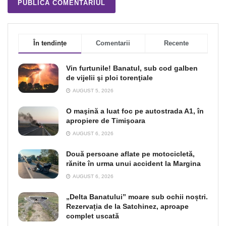
În tendințe
Comentarii
Recente
Vin furtunile! Banatul, sub cod galben
de vijelii şi ploi torenţiale
AUGUST 5, 2026
O maşină a luat foc pe autostrada A1, în
apropiere de Timişoara
AUGUST 6, 2026
Două persoane aflate pe motocicletă,
rănite în urma unui accident la Margina
AUGUST 6, 2026
„Delta Banatului” moare sub ochii noștri.
Rezervația de la Satchinez, aproape
complet uscată