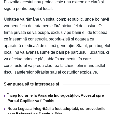
Filozofia acestui nou proiect este una extrem de clară și
sigură pentru bugetul local.
Unitatea va rămâne un spital complet public, unde bolnavii
vor beneficia de tratamente fără niciun fel de costuri. O
firmă privată se va ocupa, exclusiv pe banii ei, de tot ceea
ce înseamnă construcția propriu-zisă și dotarea cu
aparatură medicală de ultimă generație. Statul, prin bugetul
local, nu va avansa sume de bani pe parcursul lucrărilor, ci
va efectua primele plăți abia în momentul în care
constructorul va preda clădirea la cheie, eliminând astfel
riscul șantierelor părăsite sau al costurilor explozive.
S-ar putea să te intereseze și
Încep lucrările la Pasarela Îndrăgostiților. Accesul spre
Parcul Copiilor va fi închis
Noua Legea a Integrității a fost adoptată, cu prevederile
care îl vizează pe Dominic Fritz