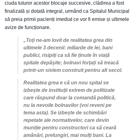
ciuda tuturor acestor blocaje succesive, clădirea a fost
finalizată și dotată integral, urmând ca Spitalul Municipal
să preia primii pacienți imediat ce vor fi emise și ultimele
avize de funcționare.
„Toți ne-am lovit de realitatea grea din
ultimele 3 decenii: miliarde de lei, bani
publici, risipiți ca să fie ținute în viață
spitale depășite; bolnavi forțați să treacă
printr-un sistem construit pentru alt secol.
Realitatea grea e că un nou spital se
izbește de instituții extrem de politizate
care răspund doar la comandă politică,
nu la nevoile bolnavilor (voi reveni pe
tema asta). Se izbește de schimbări
repetate ale normativelor, care devin
muniție pentru constructori ca să ceară
amânări, prelungiri, mai mulți bani. La