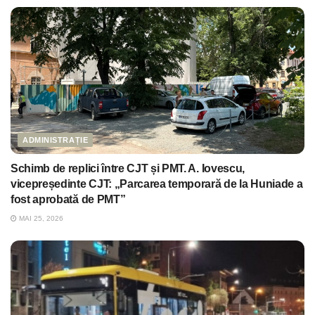
ADMINISTRAȚIE
Schimb de replici între CJT și PMT. A. Iovescu,
vicepreședinte CJT: „Parcarea temporară de la Huniade a
fost aprobată de PMT”
MAI 25, 2026