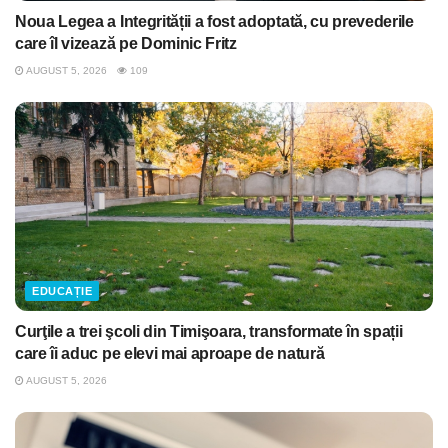
Noua Legea a Integrității a fost adoptată, cu prevederile
care îl vizează pe Dominic Fritz
AUGUST 5, 2026
109
EDUCAȚIE
Curţile a trei şcoli din Timişoara, transformate în spații
care îi aduc pe elevi mai aproape de natură
AUGUST 5, 2026