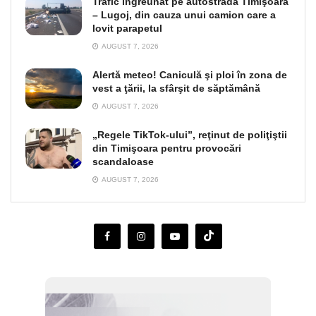
Trafic îngreunat pe autostrada Timişoara
– Lugoj, din cauza unui camion care a
lovit parapetul
AUGUST 7, 2026
Alertă meteo! Caniculă şi ploi în zona de
vest a ţării, la sfârşit de săptămână
AUGUST 7, 2026
„Regele TikTok-ului”, reţinut de poliţiştii
din Timişoara pentru provocări
scandaloase
AUGUST 7, 2026