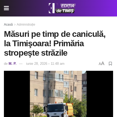
Acasă
Administrație
Măsuri pe timp de caniculă,
la Timişoara! Primăria
stropeşte străzile
A
de
M. P.
iunie 28, 2026 ◦ 11:48 am
A