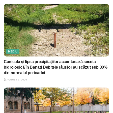
MEDIU
Canicula și lipsa precipitațiilor accentuează seceta
hidrologică în Banat! Debitele râurilor au scăzut sub 30%
din normalul perioadei
AUGUST 6, 2026