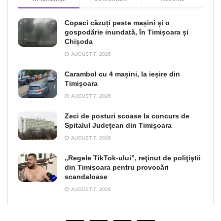
Copaci căzuți peste mașini și o
gospodărie inundată, în Timișoara și
Chișoda
AUGUST 7, 2026
Carambol cu 4 mașini, la ieșire din
Timișoara
AUGUST 7, 2026
Zeci de posturi scoase la concurs de
Spitalul Județean din Timișoara
AUGUST 7, 2026
„Regele TikTok-ului”, reţinut de poliţiştii
din Timişoara pentru provocări
scandaloase
AUGUST 7, 2026