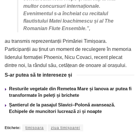
multor concursuri internaționale.
Evenimentul s-a încheiat cu recitalul
flautistului Matei Ioachimescu și al The
Romanian Flute Ensemble.”,
au transmis reprezentanții Primăriei Timișoara.
Participanții au ținut un moment de reculegere în memoria
liderului formației Phoenix, Nicu Covaci, recent plecat
dintre noi, la rândul său, cetățean de onoare al orașului.
S-ar putea să te intereseze și
Resturile vegetale din Remetea Mare și Ianova ar putea fi
transformate în peleți și brichete
Șantierul de la pasajul Slavici–Polonă avansează.
Echipele de muncitori lucrează zi și noapte
Etichete:
timisoara
ziua timișoarei