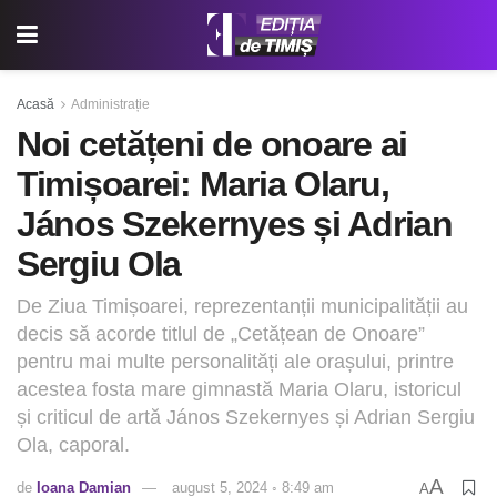
Acasă
Administrație
Noi cetățeni de onoare ai
Timișoarei: Maria Olaru,
János Szekernyes și Adrian
Sergiu Ola
De Ziua Timișoarei, reprezentanții municipalității au
decis să acorde titlul de „Cetățean de Onoare”
pentru mai multe personalități ale orașului, printre
acestea fosta mare gimnastă Maria Olaru, istoricul
și criticul de artă János Szekernyes și Adrian Sergiu
Ola, caporal.
A
de
Ioana Damian
august 5, 2024 ◦ 8:49 am
A