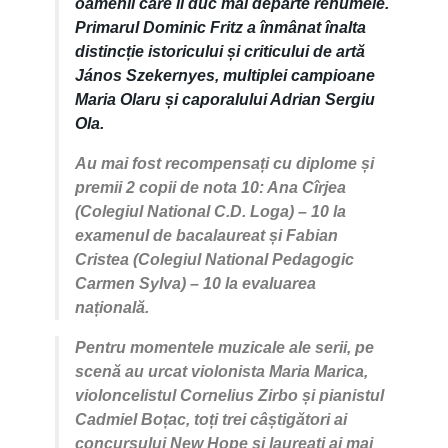
oamenii care îi duc mai departe renumele.
Primarul Dominic Fritz a înmânat înalta
distincție istoricului și criticului de artă
János Szekernyes, multiplei campioane
Maria Olaru și caporalului Adrian Sergiu
Ola.
Au mai fost recompensați cu diplome și
premii 2 copii de nota 10: Ana Cîrjea
(Colegiul National C.D. Loga) – 10 la
examenul de bacalaureat și Fabian
Cristea (Colegiul National Pedagogic
Carmen Sylva) – 10 la evaluarea
națională.
Pentru momentele muzicale ale serii, pe
scenă au urcat violonista Maria Marica,
violoncelistul Cornelius Zirbo și pianistul
Cadmiel Boțac, toți trei câștigători ai
concursului New Hope și laureați ai mai