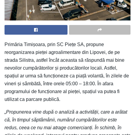
Primăria Timișoara, prin SC Piețe SA, propune
reorganizarea pieței agroalimentare din Lipovei, de pe
strada Silistra, astfel încât aceasta să răspundă mai bine
nevoilor cumpărătorilor și producătorilor locali. Astfel,
spațiul ar urma să funcționeze ca piață volantă, în zilele de
vineri și sâmbătă, între orele 05:00 – 18:00. În afara
programului de funcționare al pieței, spațiul va putea fi
utilizat ca parcare publică.
„Propunerea vine după o analiză a activității, care a arătat
că, în timpul săptămânii, numărul cumpărătorilor este
redus, ceea ce nu mai atrage comercianți. În schimb, în