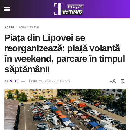
Acasă
Administrație
Piața din Lipovei se
reorganizează: piață volantă
în weekend, parcare în timpul
săptămânii
A
de
M. P.
iunie 29, 2026 ◦ 3:13 pm
A