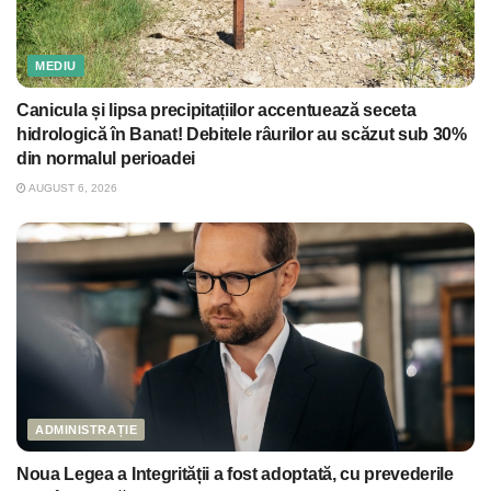
MEDIU
Canicula și lipsa precipitațiilor accentuează seceta
hidrologică în Banat! Debitele râurilor au scăzut sub 30%
din normalul perioadei
AUGUST 6, 2026
ADMINISTRAȚIE
Noua Legea a Integrității a fost adoptată, cu prevederile