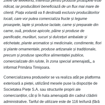
zilele de weekend, interesul pentru produse proaspete este
ridicat, iar producătorii beneficiază de un flux mai mare de
clienți. Piața volantă va fi destinată exclusiv producătorilor
locali, care vor putea comercializa fructe și legume
proaspete, lapte și produse lactate, carne și preparate din
carne, ouă, produse apicole, pâine și produse de
panificație, murături, sucuri și dulcețuri ambalate și
etichetate, plante aromatice și medicinale, condimente, flori
și plante ornamentale, produse artizanale și tradiționale,
precum și produse specifice alimentației publice,
comercializate din rulote, în zona special amenajată
„, a
informat Primăria Timişoara.
Comercializarea produselor se va realiza atât pe platforma
exterioară a pieței, utilizând mesele puse la dispoziție de
Societatea Piețe S.A. sau structurile proprii ale
comercianților, cât și în hala amenajată din cadrul clădirii
administrative. Tariful de utilizare este de 116 lei/lună (fără