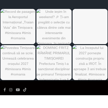
©
Ediția de Timiș
- Toate drepturile rezervate