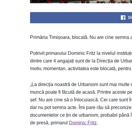
Di
Primăria Timișoara, blocată. Nu are cine semna a
Potrivit primarului Dominic Fritz la nivelul institu
dintre care 4 angajați sunt de la Direcția de Urban
motiv, momentan, activitatea este blocată, pentr
„La direcția noastră de Urbanism sunt mai multe 
muncă poate fi făcută de acasă. Printre aceste pers
șef. Nu are cine să o înlocuiască. Cei care sunt î
dar nu pot semna acte. Îmi pare rău să preconizez
documentelor ce țin de urbanism, probabil până î
de presă, primarul
Dominic Fritz
.