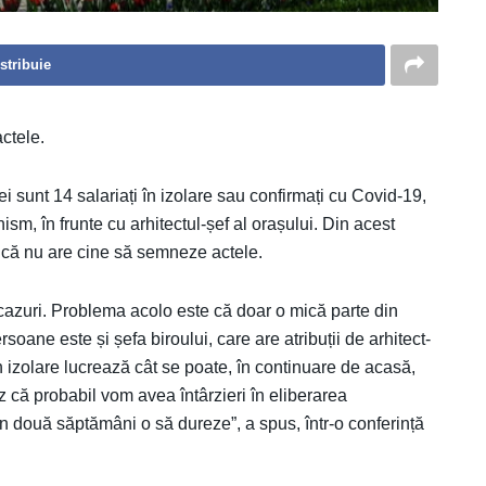
stribuie
ctele.
ției sunt 14 salariați în izolare sau confirmați cu Covid-19,
ism, în frunte cu arhitectul-șef al orașului. Din acest
u că nu are cine să semneze actele.
cazuri. Problema acolo este că doar o mică parte din
oane este și șefa biroului, care are atribuții de arhitect-
n izolare lucrează cât se poate, în continuare de acasă,
 că probabil vom avea întârzieri în eliberarea
n două săptămâni o să dureze”, a spus, într-o conferință