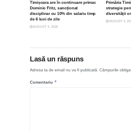
Timișoara are în continuare primar.
Primăria Tim
Dominic Fritz, sancționat
strategie pe
disciplinar cu 10% din salariu timp
diversității o
de 6 luni de zile
AUGUST 4, 20
AUGUST 4, 2026
Lasă un răspuns
Adresa ta de email nu va fi publicată.
Câmpurile obliga
*
Comentariu