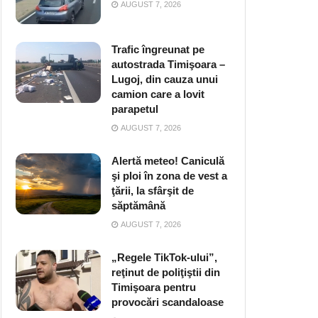
AUGUST 7, 2026
Trafic îngreunat pe
autostrada Timişoara –
Lugoj, din cauza unui
camion care a lovit
parapetul
AUGUST 7, 2026
Alertă meteo! Caniculă
şi ploi în zona de vest a
ţării, la sfârşit de
săptămână
AUGUST 7, 2026
„Regele TikTok-ului”,
reţinut de poliţiştii din
Timişoara pentru
provocări scandaloase