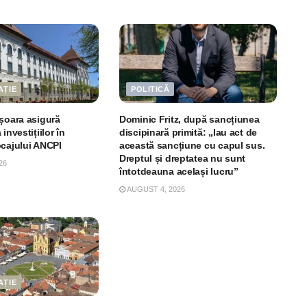
AȚIE
POLITICĂ
ișoara asigură
Dominic Fritz, după sancțiunea
investițiilor în
discipinară primită: „Iau act de
ocajului ANCPI
această sancțiune cu capul sus.
Dreptul și dreptatea nu sunt
26
întotdeauna același lucru”
AUGUST 4, 2026
AȚIE