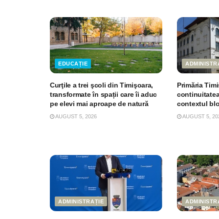
EDUCAȚIE
ADMINISTR
Curţile a trei şcoli din Timişoara,
Primăria Tim
transformate în spații care îi aduc
continuitatea 
pe elevi mai aproape de natură
contextul bl
AUGUST 5, 2026
AUGUST 5, 20
ADMINISTRAȚIE
ADMINISTR