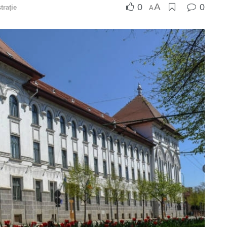
A
0
0
trație
A