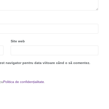
Site web
cest navigator pentru data viitoare când o să comentez.
 cu
Politica de confidențialitate
.