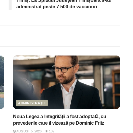
Timiș: La Spitalul Județean Timișoara s-au
administrat peste 7.500 de vaccinuri
ADMINISTRAȚIE
Noua Legea a Integrității a fost adoptată, cu
prevederile care îl vizează pe Dominic Fritz
AUGUST 5, 2026
109