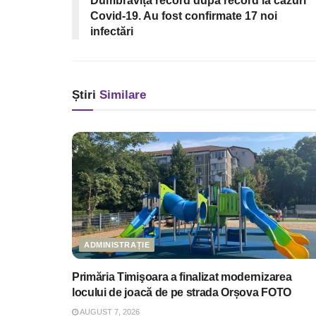
Dumbrăvița record după record la cazuri
Covid-19. Au fost confirmate 17 noi
infectări
Știri
Similare
ADMINISTRAȚIE
Primăria Timişoara a finalizat modernizarea
locului de joacă de pe strada Orșova FOTO
AUGUST 7, 2026