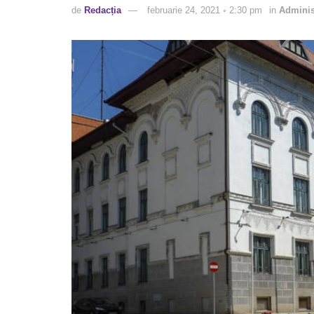
de
Redacția
februarie 24, 2021 ◦ 2:30 pm
in
Adminis