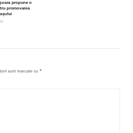
ișoara propune o
ntru promovarea
rașului
26
*
torii sunt marcate cu