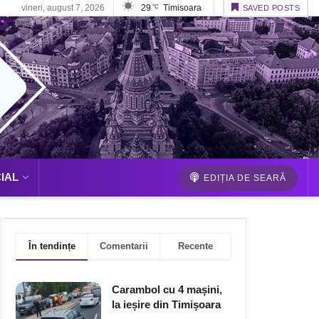
vineri, august 7, 2026
29
Timisoara
°C
SAVED POSTS
IAL
EDIȚIA DE SEARĂ
În tendințe
Comentarii
Recente
Carambol cu 4 mașini,
la ieșire din Timișoara