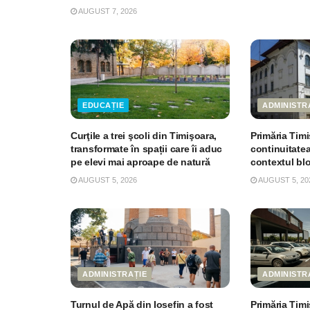
AUGUST 7, 2026
EDUCAȚIE
ADMINISTR
Curţile a trei şcoli din Timişoara,
Primăria Tim
transformate în spații care îi aduc
continuitatea 
pe elevi mai aproape de natură
contextul bl
AUGUST 5, 2026
AUGUST 5, 20
ADMINISTRAȚIE
ADMINISTR
Turnul de Apă din Iosefin a fost
Primăria Timi