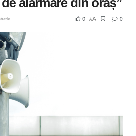
 de alarmare din oraș”
A
0
0
trație
A