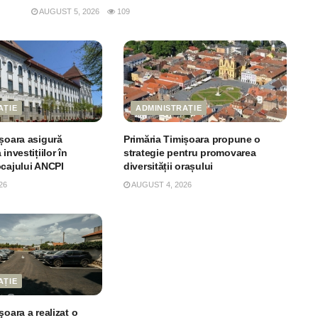
AUGUST 5, 2026
109
AȚIE
ADMINISTRAȚIE
ișoara asigură
Primăria Timișoara propune o
investițiilor în
strategie pentru promovarea
ocajului ANCPI
diversității orașului
26
AUGUST 4, 2026
AȚIE
şoara a realizat o