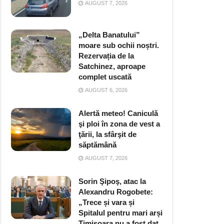
AUGUST 7, 2026
„Delta Banatului”
moare sub ochii noștri.
Rezervația de la
Satchinez, aproape
complet uscată
AUGUST 6, 2026
Alertă meteo! Caniculă
şi ploi în zona de vest a
ţării, la sfârşit de
săptămână
AUGUST 7, 2026
Sorin Şipoş, atac la
Alexandru Rogobete:
„Trece și vara și
Spitalul pentru mari arși
Timișoara nu a fost dat