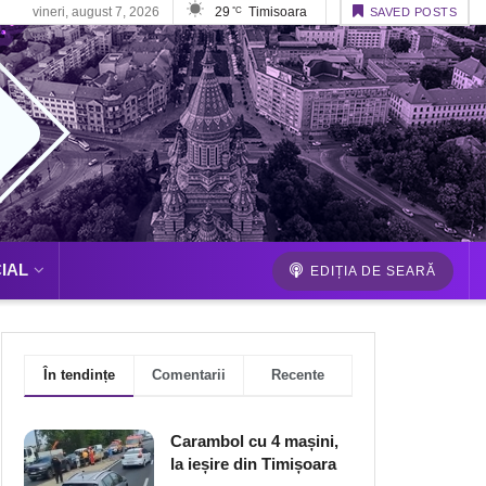
vineri, august 7, 2026
29
Timisoara
°C
SAVED POSTS
IAL
EDIȚIA DE SEARĂ
În tendințe
Comentarii
Recente
Carambol cu 4 mașini,
la ieșire din Timișoara