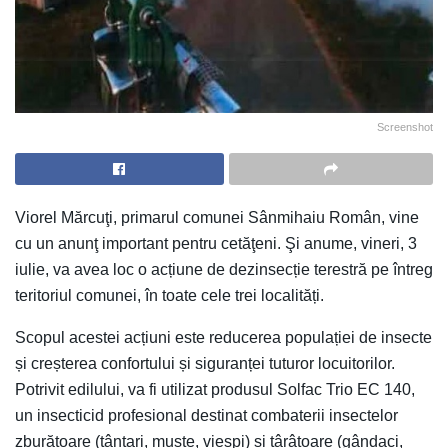
Screenshot
Viorel Mărcuţi, primarul comunei Sânmihaiu Român, vine
cu un anunţ important pentru cetăţeni. Şi anume, vineri, 3
iulie, va avea loc o acțiune de dezinsecție terestră pe întreg
teritoriul comunei, în toate cele trei localități.
Scopul acestei acțiuni este reducerea populației de insecte
și creșterea confortului și siguranței tuturor locuitorilor.
Potrivit edilului, va fi utilizat produsul Solfac Trio EC 140,
un insecticid profesional destinat combaterii insectelor
zburătoare (țânțari, muște, viespi) și târâtoare (gândaci,