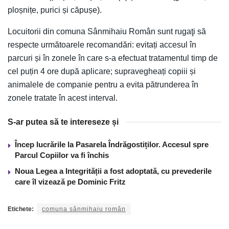
ploșnițe, purici și căpușe).
Locuitorii din comuna Sânmihaiu Român sunt rugaţi să
respecte următoarele recomandări: evitați accesul în
parcuri și în zonele în care s-a efectuat tratamentul timp de
cel puțin 4 ore după aplicare; supravegheați copiii și
animalele de companie pentru a evita pătrunderea în
zonele tratate în acest interval.
S-ar putea să te intereseze și
Încep lucrările la Pasarela Îndrăgostiților. Accesul spre
Parcul Copiilor va fi închis
Noua Legea a Integrității a fost adoptată, cu prevederile
care îl vizează pe Dominic Fritz
Etichete:
comuna sânmihaiu român