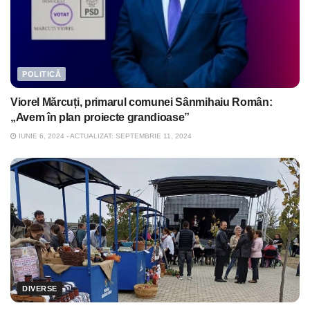
POLITICĂ
Viorel Mărcuți, primarul comunei Sânmihaiu Român:
„Avem în plan proiecte grandioase”
IUNIE 6, 2024 - ACTUALIZAT: SEPTEMBRIE 11, 2024
DIVERSE