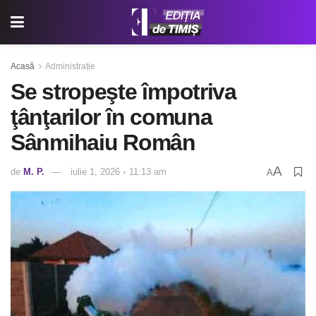
Acasă
Administrație
Se stropeşte împotriva
ţânţarilor în comuna
Sânmihaiu Român
A
de
M. P.
iulie 1, 2026 ◦ 11:13 am
A