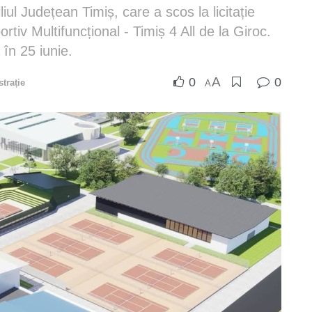
iul Județean Timiș, care a scos la licitație
tiv Multifuncțional - Timiș 4 All de la Giroc.
 în 25 iunie.
A
0
0
trație
A