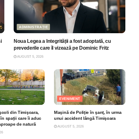
ADMINISTRAȚIE
i
Noua Legea a Integrității a fost adoptată, cu
prevederile care îl vizează pe Dominic Fritz
AUGUST 5, 2026
EVENIMENT
 şcoli din Timişoara,
Maşină de Poliţie în şanţ, în urma
în spații care îi aduc
unui accident lângă Timişoara
 aproape de natură
AUGUST 5, 2026
26