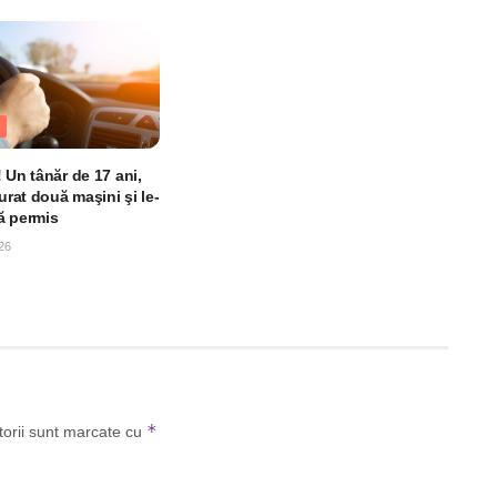
 Un tânăr de 17 ani,
furat două maşini şi le-
ă permis
26
*
torii sunt marcate cu