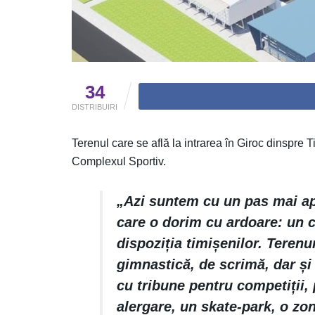
34
DISTRIBUIRI
Terenul care se află la intrarea în Giroc dinspre T
Complexul Sportiv.
„Azi suntem cu un pas mai apr
care o dorim cu ardoare: un c
dispoziția timișenilor. Terenur
gimnastică, de scrimă, dar și
cu tribune pentru competiții, 
alergare, un skate-park, o zo