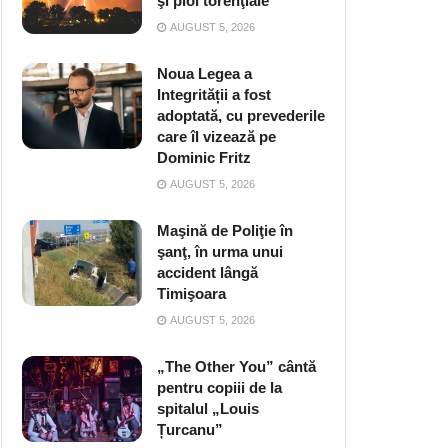
şi ploi torenţiale
AUGUST 5, 2026
Noua Legea a
Integrității a fost
adoptată, cu prevederile
care îl vizează pe
Dominic Fritz
AUGUST 5, 2026
Maşină de Poliţie în
şanţ, în urma unui
accident lângă
Timişoara
AUGUST 5, 2026
„The Other You” cântă
pentru copiii de la
spitalul „Louis
Țurcanu”