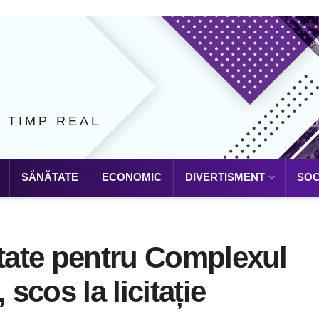
N TIMP REAL
SĂNĂTATE
ECONOMIC
DIVERTISMENT
SOC
itate pentru Complexul
 scos la licitație