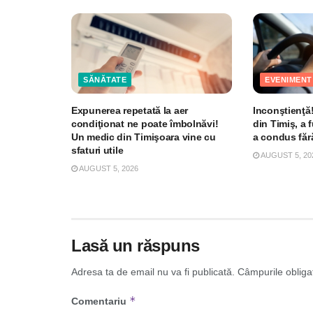
SĂNĂTATE
EVENIMENT
Expunerea repetată la aer
Inconştienţă!
condiţionat ne poate îmbolnăvi!
din Timiş, a 
Un medic din Timişoara vine cu
a condus făr
sfaturi utile
AUGUST 5, 20
AUGUST 5, 2026
Lasă un răspuns
Adresa ta de email nu va fi publicată.
Câmpurile obliga
*
Comentariu