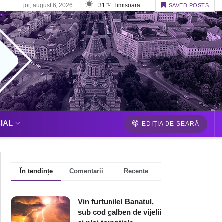
joi, august 6, 2026
31
Timisoara
°C
SAVED POSTS
IAL
EDIȚIA DE SEARĂ
În tendințe
Comentarii
Recente
Vin furtunile! Banatul,
sub cod galben de vijelii