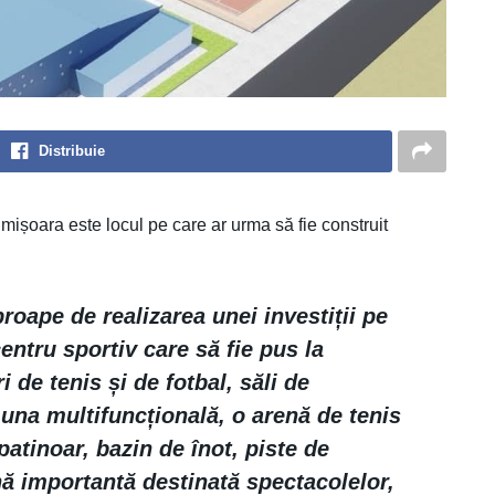
Distribuie
imișoara este locul pe care ar urma să fie construit
oape de realizarea unei investiții pe
entru sportiv care să fie pus la
i de tenis și de fotbal, săli de
 una multifuncțională, o arenă de tenis
patinoar, bazin de înot, piste de
nă importantă destinată spectacolelor,