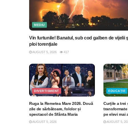
MEDIU
Vin furtunile! Banatul, sub cod galben de vijelii ş
ploi torenţiale
AUGUST 5, 2026
417
DIVERTISMENT
EDUCAȚIE
Ruga la Remetea Mare 2026. Două
Curţile a trei
zile de sărbătoare, folclor și
transformate 
spectacol de Sfânta Maria
pe elevi mai
AUGUST 5, 2026
AUGUST 5, 20