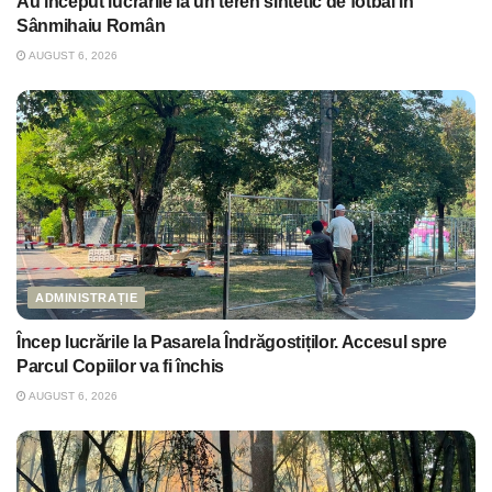
Au început lucrările la un teren sintetic de fotbal în
Sânmihaiu Român
AUGUST 6, 2026
ADMINISTRAȚIE
Încep lucrările la Pasarela Îndrăgostiților. Accesul spre
Parcul Copiilor va fi închis
AUGUST 6, 2026