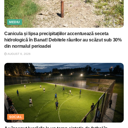
MEDIU
Canicula și lipsa precipitațiilor accentuează seceta
hidrologică în Banat! Debitele râurilor au scăzut sub 30%
din normalul perioadei
AUGUST 6, 2026
SOCIAL