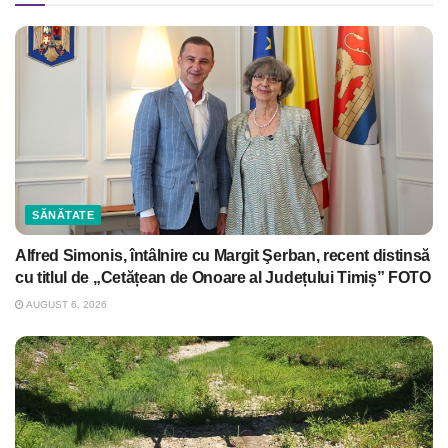
SĂNĂTATE
Alfred Simonis, întâlnire cu Margit Şerban, recent distinsă
cu titlul de „Cetățean de Onoare al Județului Timiș” FOTO
AUGUST 6, 2026