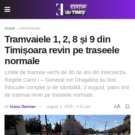
Acasă
Administrație
Tramvaiele 1, 2, 8 și 9 din
Timișoara revin pe traseele
normale
Liniile de tramvai vechi de 30 de ani din intersecția
Regele Carol I – General Ion Dragalina au fost
înlocuite complet și de sâmbătă, 2 august, patru linii
de tramvai revin pe traseele normale.
A
de
Ioana Damian
august 1, 2025 ◦ 4:51 pm
A