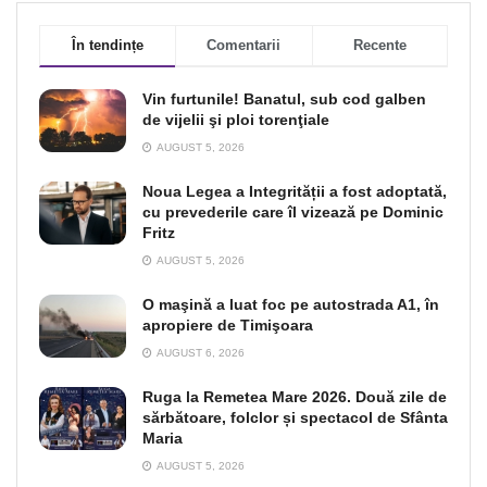
În tendințe
Comentarii
Recente
Vin furtunile! Banatul, sub cod galben
de vijelii şi ploi torenţiale
AUGUST 5, 2026
Noua Legea a Integrității a fost adoptată,
cu prevederile care îl vizează pe Dominic
Fritz
AUGUST 5, 2026
O maşină a luat foc pe autostrada A1, în
apropiere de Timişoara
AUGUST 6, 2026
Ruga la Remetea Mare 2026. Două zile de
sărbătoare, folclor și spectacol de Sfânta
Maria
AUGUST 5, 2026