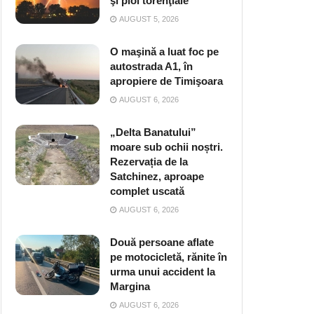
şi ploi torenţiale
AUGUST 5, 2026
O maşină a luat foc pe
autostrada A1, în
apropiere de Timişoara
AUGUST 6, 2026
„Delta Banatului”
moare sub ochii noștri.
Rezervația de la
Satchinez, aproape
complet uscată
AUGUST 6, 2026
Două persoane aflate
pe motocicletă, rănite în
urma unui accident la
Margina
AUGUST 6, 2026