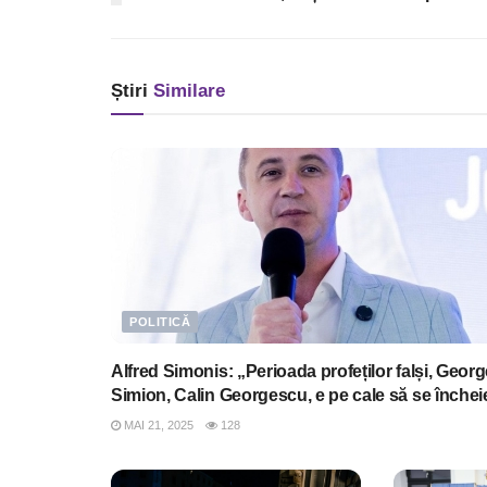
Știri
Similare
POLITICĂ
Alfred Simonis: „Perioada profeților falși, Georg
Simion, Calin Georgescu, e pe cale să se închei
MAI 21, 2025
128