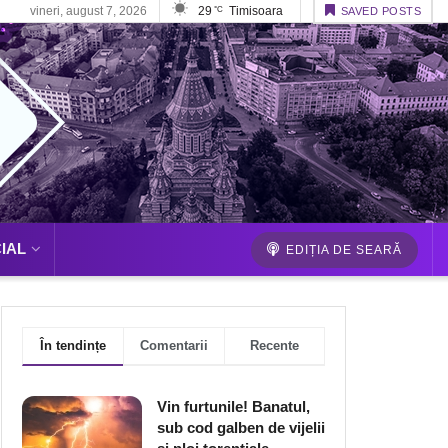
vineri, august 7, 2026
29
Timisoara
°C
SAVED POSTS
IAL
EDIȚIA DE SEARĂ
În tendințe
Comentarii
Recente
Vin furtunile! Banatul,
sub cod galben de vijelii