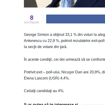
8
DISTRIBUIRI
George Simion a obţinut 33,1 % din voturi la aleg
Antonescu cu 22,9 %, potrivit rezutatelor exit-po
la secţii de votare din ţară.
În aceste condiţii, cei doi urmează să se confrunte
Potrivit exit – poll-ului, Nicuşor Dan are 20,9%, d
Elena Lasconi (USR) 4,4%.
Ceilalţi candidaţi au 4%.
S-ar putea să te intereseze și