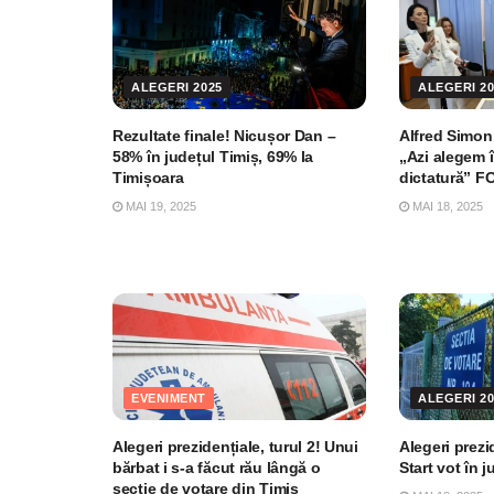
ALEGERI 2025
ALEGERI 20
Rezultate finale! Nicușor Dan –
Alfred Simoni
58% în județul Timiș, 69% la
„Azi alegem î
Timișoara
dictatură” 
MAI 19, 2025
MAI 18, 2025
EVENIMENT
ALEGERI 20
Alegeri prezidențiale, turul 2! Unui
Alegeri prezid
bărbat i s-a făcut rău lângă o
Start vot în 
secție de votare din Timiș