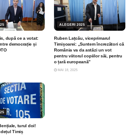
25
ALEGERI 2025
s, după ce a votat:
Ruben Lațcău, viceprimarul
ntre democrație și
Timișoarei: „Suntem încrezători că
FOTO
România va da astăzi un vot
pentru viitorul copiilor săi, pentru
o țară europeană”
MAI 18, 2025
25
ențiale, turul doi!
județul Timiș