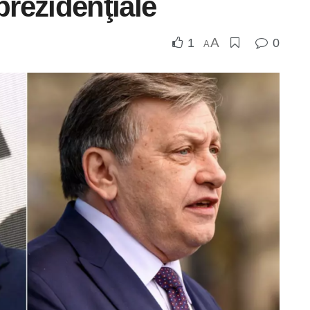
 prezidenţiale
A
1
0
A