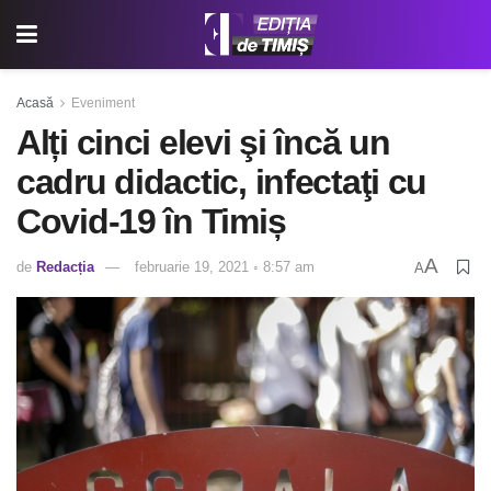
Acasă
Eveniment
Alți cinci elevi şi încă un
cadru didactic, infectaţi cu
Covid-19 în Timiș
A
de
Redacția
februarie 19, 2021 ◦ 8:57 am
A