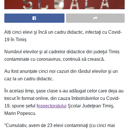
Alți cinci elevi şi încă un cadru didactic, infectaţi cu Covid-
19 în Timiș
Numărul elevilor şi al cadrelor didactice din judeţul Timiș
contaminate cu coronavirus, continuă să crească.
Au fost anunțate cinci noi cazuri din rândul elevilor şi un
caz la un cadru didactic.
În același timp, şase clase s-au adăugat celor care deja au
trecut în format online, din cauza îmbolnăvirilor cu Covid-
19, spune șeful I
nspectoratului
Şcolar Judeţean Timiş,
Marin Popescu.
“Cumulativ, avem de 23 elevi contaminaţi (cu cinci mai