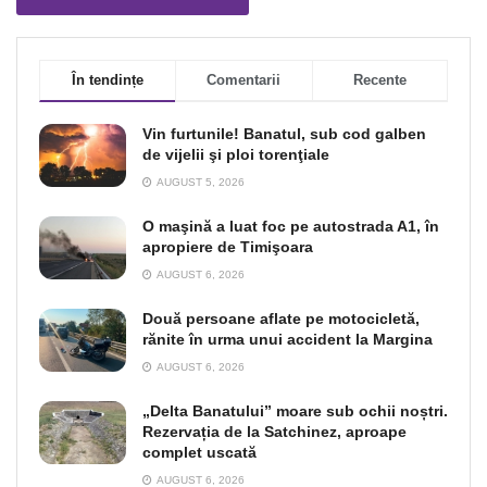
În tendințe
Comentarii
Recente
Vin furtunile! Banatul, sub cod galben
de vijelii şi ploi torenţiale
AUGUST 5, 2026
O maşină a luat foc pe autostrada A1, în
apropiere de Timişoara
AUGUST 6, 2026
Două persoane aflate pe motocicletă,
rănite în urma unui accident la Margina
AUGUST 6, 2026
„Delta Banatului” moare sub ochii noștri.
Rezervația de la Satchinez, aproape
complet uscată
AUGUST 6, 2026