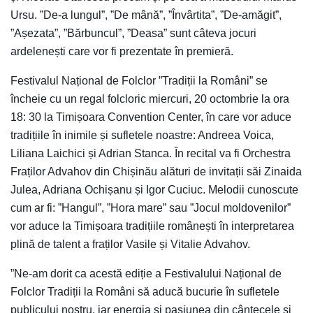
Ursu. ”De-a lungul”, ”De mână”, ”Învârtita”, ”De-amăgit”,
”Așezata”, ”Bărbuncul”, ”Deasa” sunt câteva jocuri
ardelenești care vor fi prezentate în premieră.
Festivalul Național de Folclor ”Tradiții la Români” se
încheie cu un regal folcloric miercuri, 20 octombrie la ora
18: 30 la Timișoara Convention Center, în care vor aduce
tradițiile în inimile și sufletele noastre: Andreea Voica,
Liliana Laichici și Adrian Stanca. În recital va fi Orchestra
Fraților Advahov din Chișinău alături de invitații săi Zinaida
Julea, Adriana Ochișanu și Igor Cuciuc. Melodii cunoscute
cum ar fi: ”Hangul”, ”Hora mare” sau ”Jocul moldovenilor”
vor aduce la Timișoara tradițiile românești în interpretarea
plină de talent a fraților Vasile și Vitalie Advahov.
”Ne-am dorit ca acestă ediție a Festivalului Național de
Folclor Tradiții la Români să aducă bucurie în sufletele
publicului nostru, iar energia și pasiunea din cântecele și