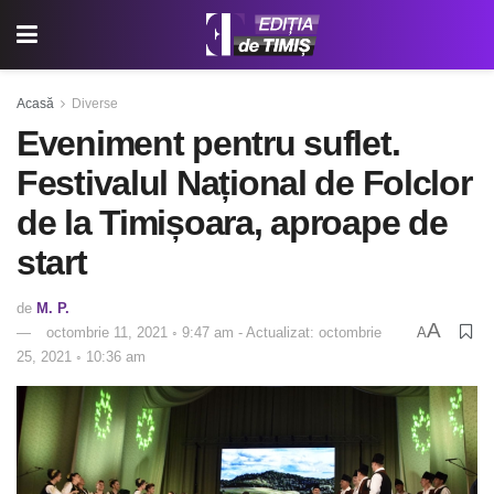
Acasă
Diverse
Eveniment pentru suflet.
Festivalul Național de Folclor
de la Timișoara, aproape de
start
de
M. P.
A
octombrie 11, 2021 ◦ 9:47 am - Actualizat: octombrie
A
25, 2021 ◦ 10:36 am