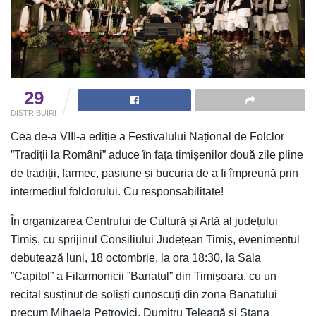
29
DISTRIBUIRI
Cea de-a VIII-a ediție a Festivalului Național de Folclor
”Tradiții la Români” aduce în fața timișenilor două zile pline
de tradiții, farmec, pasiune și bucuria de a fi împreună prin
intermediul folclorului. Cu responsabilitate!
În organizarea Centrului de Cultură și Artă al județului
Timiș, cu sprijinul Consiliului Județean Timiș, evenimentul
debutează luni, 18 octombrie, la ora 18:30, la Sala
”Capitol” a Filarmonicii ”Banatul” din Timișoara, cu un
recital susținut de soliști cunoscuți din zona Banatului
precum Mihaela Petrovici, Dumitru Teleagă și Stana