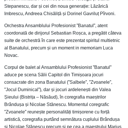
Stepanescu, dar și cei din noua generație: Lăzărică
Imbrescu, Andreea Chisăliță și Dorinel Gavriluț Pîrvoni.
Orchestra Ansamblului Profesionist ”Banatul”, atent
coordonată de dirijorul Sebastian Roșca, a pregătit câteva
suite de orchestră în care este prezentat spiritul multietnic
al Banatului, precum și un moment in memoriam Luca
Novac.
Corpul de balet al Ansamblului Profesionist ”Banatul”
aduce pe scena Sălii Capitol din Timișoara jocuri
consacrate din zona Banatului (”Salbele”, ”Zvoanele”,
”Jocul Duminical”), dar și jocuri ardelenești din Valea
Șieului (Bistrița – Năsăud), în coregrafia maeștrilor
Brândușa și Nicolae Stănescu. Momentul coregrafic
”Zvoanele” reunește personalități timișorene cu forță
artistică, coregrafia purtând semnătura cuplului Brândușa
și Nicolae Stănescu precum și pe cea a maestrului Marius