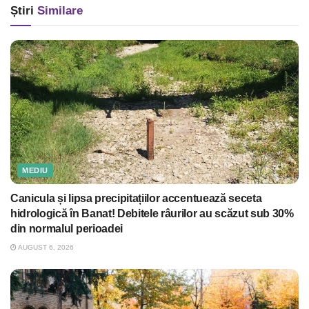
Știri
Similare
MEDIU
Canicula și lipsa precipitațiilor accentuează seceta
hidrologică în Banat! Debitele râurilor au scăzut sub 30%
din normalul perioadei
AUGUST 6, 2026