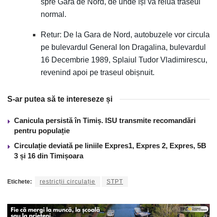
spre Gara de Nord, de unde își va relua traseul
normal.
Retur: De la Gara de Nord, autobuzele vor circula
pe bulevardul General Ion Dragalina, bulevardul
16 Decembrie 1989, Splaiul Tudor Vladimirescu,
revenind apoi pe traseul obișnuit.
S-ar putea să te intereseze și
Canicula persistă în Timiș. ISU transmite recomandări
pentru populație
Circulație deviată pe liniile Expres1, Expres 2, Expres, 5B
3 și 16 din Timișoara
Etichete:
restricții circulație
STPT