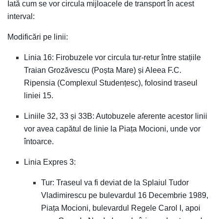
Iată cum se vor circula mijloacele de transport în acest
interval:
Modificări pe linii:
Linia 16: Firobuzele vor circula tur-retur între stațiile
Traian Grozăvescu (Poșta Mare) și Aleea F.C.
Ripensia (Complexul Studențesc), folosind traseul
liniei 15.
Liniile 32, 33 și 33B: Autobuzele aferente acestor linii
vor avea capătul de linie la Piața Mocioni, unde vor
întoarce.
Linia Expres 3:
Tur: Traseul va fi deviat de la Splaiul Tudor
Vladimirescu pe bulevardul 16 Decembrie 1989,
Piața Mocioni, bulevardul Regele Carol I, apoi