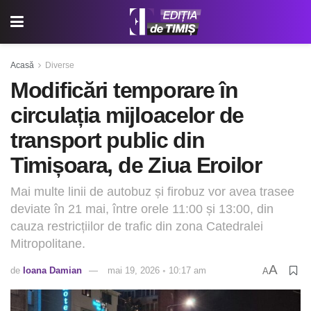
Acasă
Diverse
Modificări temporare în
circulația mijloacelor de
transport public din
Timișoara, de Ziua Eroilor
Mai multe linii de autobuz și firobuz vor avea trasee
deviate în 21 mai, între orele 11:00 și 13:00, din
cauza restricțiilor de trafic din zona Catedralei
Mitropolitane.
A
de
Ioana Damian
mai 19, 2026 ◦ 10:17 am
A