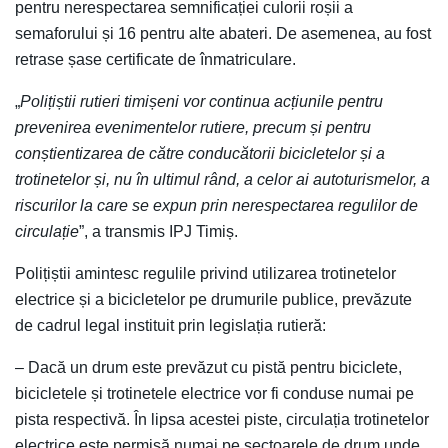
pentru nerespectarea semnificației culorii roșii a
semaforului și 16 pentru alte abateri. De asemenea, au fost
retrase șase certificate de înmatriculare.
„
Polițiștii rutieri timișeni vor continua acțiunile pentru
prevenirea evenimentelor rutiere, precum și pentru
conștientizarea de către conducătorii bicicletelor și a
trotinetelor și, nu în ultimul rând, a celor ai autoturismelor, a
riscurilor la care se expun prin nerespectarea regulilor de
circulație
”, a transmis IPJ Timiș.
Polițiștii amintesc regulile privind utilizarea trotinetelor
electrice și a bicicletelor pe drumurile publice, prevăzute
de cadrul legal instituit prin legislația rutieră:
– Dacă un drum este prevăzut cu pistă pentru biciclete,
bicicletele și trotinetele electrice vor fi conduse numai pe
pista respectivă. În lipsa acestei piste, circulația trotinetelor
electrice este permisă numai pe sectoarele de drum unde