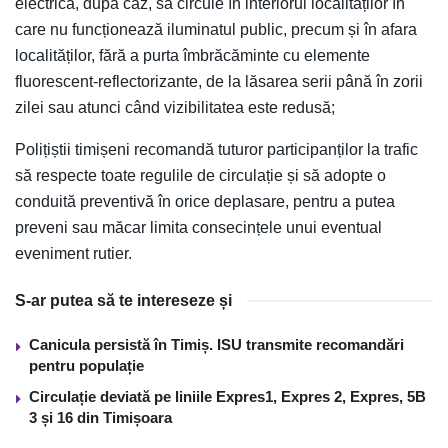
electrică, după caz, să circule în interiorul localităților în
care nu funcționează iluminatul public, precum și în afara
localităților, fără a purta îmbrăcăminte cu elemente
fluorescent-reflectorizante, de la lăsarea serii până în zorii
zilei sau atunci când vizibilitatea este redusă;
Polițiștii timișeni recomandă tuturor participanților la trafic
să respecte toate regulile de circulație și să adopte o
conduită preventivă în orice deplasare, pentru a putea
preveni sau măcar limita consecințele unui eventual
eveniment rutier.
S-ar putea să te intereseze și
Canicula persistă în Timiș. ISU transmite recomandări
pentru populație
Circulație deviată pe liniile Expres1, Expres 2, Expres, 5B
3 și 16 din Timișoara