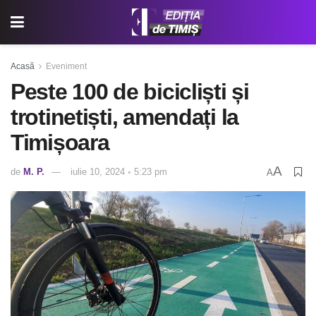
Acasă
Eveniment
Peste 100 de bicicliști și
trotinetiști, amendați la
Timișoara
A
de
M. P.
iulie 10, 2024 ◦ 5:23 pm
A