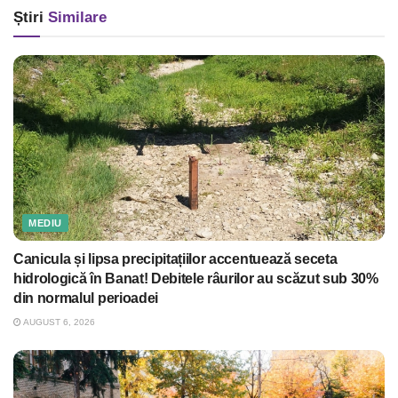
Știri
Similare
MEDIU
Canicula și lipsa precipitațiilor accentuează seceta
hidrologică în Banat! Debitele râurilor au scăzut sub 30%
din normalul perioadei
AUGUST 6, 2026