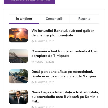
În tendințe
Comentarii
Recente
Vin furtunile! Banatul, sub cod galben
de vijelii şi ploi torenţiale
AUGUST 5, 2026
O maşină a luat foc pe autostrada A1, în
apropiere de Timişoara
AUGUST 6, 2026
Două persoane aflate pe motocicletă,
rănite în urma unui accident la Margina
AUGUST 6, 2026
Noua Legea a Integrității a fost adoptată,
cu prevederile care îl vizează pe Dominic
Fritz
AUGUST 5, 2026