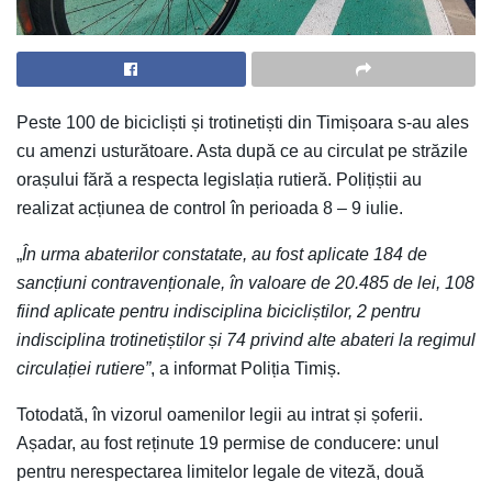
Peste 100 de bicicliști și trotinetiști din Timișoara s-au ales
cu amenzi usturătoare. Asta după ce au circulat pe străzile
orașului fără a respecta legislația rutieră. Polițiștii au
realizat acțiunea de control în perioada 8 – 9 iulie.
„
În urma abaterilor constatate, au fost aplicate 184 de
sancțiuni contravenționale, în valoare de 20.485 de lei, 108
fiind aplicate pentru indisciplina bicicliștilor, 2 pentru
indisciplina trotinetiștilor și 74 privind alte abateri la regimul
circulației rutiere”
, a informat Poliția Timiș.
Totodată, în vizorul oamenilor legii au intrat și șoferii.
Așadar, au fost reținute 19 permise de conducere: unul
pentru nerespectarea limitelor legale de viteză, două