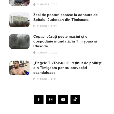
AUGUST 8, 2026
Zeci de posturi scoase la concurs de
Spitalul Județean din Timișoara
AUGUST 7, 2026
Copaci căzuți peste mașini și o
gospodărie inundată, în Timișoara și
Chișoda
AUGUST 7, 2026
„Regele TikTok-ului”, reţinut de poliţiştii
din Timişoara pentru provocări
scandaloase
AUGUST 7, 2026