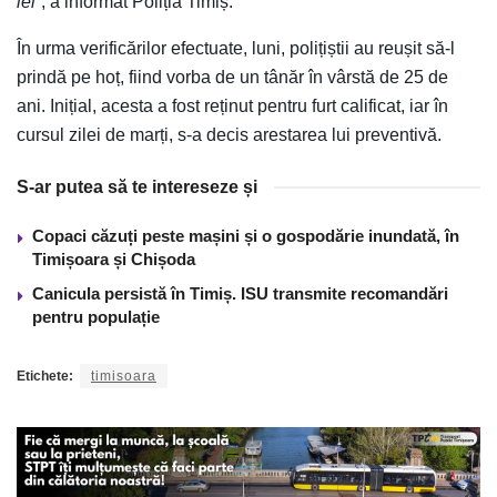
lei
”, a informat Poliția Timiș.
În urma verificărilor efectuate, luni, polițiștii au reușit să-l
prindă pe hoț, fiind vorba de un tânăr în vârstă de 25 de
ani. Inițial, acesta a fost reținut pentru furt calificat, iar în
cursul zilei de marți, s-a decis arestarea lui preventivă.
S-ar putea să te intereseze și
Copaci căzuți peste mașini și o gospodărie inundată, în
Timișoara și Chișoda
Canicula persistă în Timiș. ISU transmite recomandări
pentru populație
Etichete:
timisoara