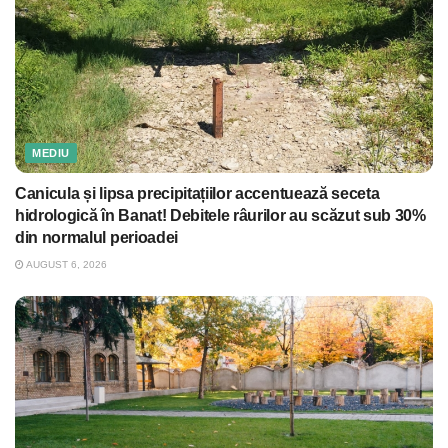
MEDIU
Canicula și lipsa precipitațiilor accentuează seceta
hidrologică în Banat! Debitele râurilor au scăzut sub 30%
din normalul perioadei
AUGUST 6, 2026