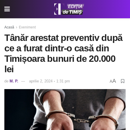
Acasă
Eveniment
Tânăr arestat preventiv după
ce a furat dintr-o casă din
Timișoara bunuri de 20.000
lei
A
de
M. P.
aprilie 2, 2024 ◦ 1:31 pm
A