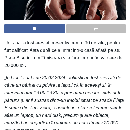
Un tânăr a fost arestat preventiv pentru 30 de zile, pentru
furt calificat. Asta după ce a intrat într-o casă aflată pe str.
Piața Bisericii din Timișoara și a furat bunuri în valoare de
20.000 lei.
„În fapt, la data de 30.03.2024, polițiștii au fost sesizați de
către un bărbat cu privire la faptul că în aceeași zi, în
intervalul orar 16:00-16:30, o persoană necunoscută ar fi
pătruns și ar fi sustras dintr-un imobil situat pe strada Piața
Bisericii din Timișoara, o geantă în interiorul căreia s-ar fi
aflat un laptop, un hard disk, precum și alte obiecte,
cauzând un prejudiciu în valoare de aproximativ 20.000