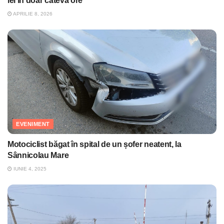
lei în doar câteva ore
APRILIE 8, 2026
EVENIMENT
Motociclist băgat în spital de un șofer neatent, la
Sânnicolau Mare
IUNIE 4, 2025