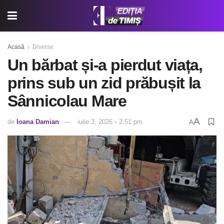
Acasă
Diverse
Un bărbat și-a pierdut viața,
prins sub un zid prăbușit la
Sânnicolau Mare
A
de
Ioana Damian
iulie 3, 2026 ◦ 2:51 pm
A