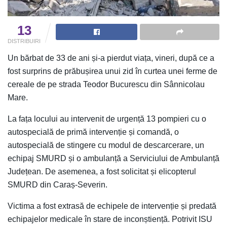
13
DISTRIBUIRI
Un bărbat de 33 de ani și-a pierdut viața, vineri, după ce a
fost surprins de prăbușirea unui zid în curtea unei ferme de
cereale de pe strada Teodor Bucurescu din Sânnicolau
Mare.
La fața locului au intervenit de urgență 13 pompieri cu o
autospecială de primă intervenție și comandă, o
autospecială de stingere cu modul de descarcerare, un
echipaj SMURD și o ambulanță a Serviciului de Ambulanță
Județean. De asemenea, a fost solicitat și elicopterul
SMURD din Caraș-Severin.
Victima a fost extrasă de echipele de intervenție și predată
echipajelor medicale în stare de inconștiență. Potrivit ISU