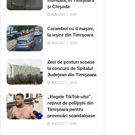
inundată, în Timișoara
și Chișoda
AUGUST 7, 2026
Carambol cu 4 mașini,
la ieșire din Timișoara
AUGUST 7, 2026
Zeci de posturi scoase
la concurs de Spitalul
Județean din Timișoara
AUGUST 7, 2026
„Regele TikTok-ului”,
reţinut de poliţiştii din
Timişoara pentru
provocări scandaloase
AUGUST 7, 2026