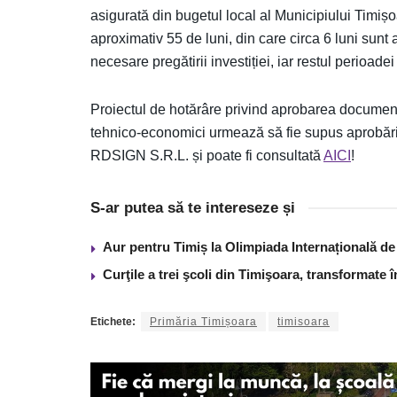
asigurată din bugetul local al Municipiului Timiș
aproximativ 55 de luni, din care circa 6 luni sunt 
necesare pregătirii investiției, iar restul perioadei
Proiectul de hotărâre privind aprobarea document
tehnico-economici urmează să fie supus aprobării
RDSIGN S.R.L. și poate fi consultată
AICI
!
S-ar putea să te intereseze și
Aur pentru Timiș la Olimpiada Internațională de I
Curţile a trei şcoli din Timişoara, transformate 
Etichete:
Primăria Timișoara
timisoara