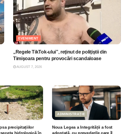
EVENIMENT
„Regele TikTok-ului”, reţinut de poliţiştii din
Timişoara pentru provocări scandaloase
AUGUST 7, 2026
ADMINISTRAȚIE
psa precipitațiilor
Noua Legea a Integrității a fost
seceta hidrologică în
adoptată, cu prevederile care îl