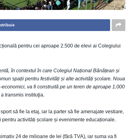
stribuie
ncțională pentru cei aproape 2.500 de elevi ai Colegiului
tentă, în contextul în care Colegiul Național Bănățean și
un spații pentru festivități și alte activități școlare. Noua
ico-economici, va fi construită pe un teren de aproape 1.000
, a transmis instituţia.
ort să fie la etaj, iar la parter să fie amenajate vestiare,
 pentru activități școlare și evenimente educaționale.
ximativ 24 de milioane de lei (fără TVA), iar suma va fi