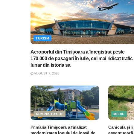
TURISM
Aeroportul din Timișoara a înregistrat peste
170.000 de pasageri în iulie, cel mai ridicat trafic
lunar din istoria sa
AUGUST 7, 2026
ADMINISTRAȚIE
MEDIU
Primăria Timişoara a finalizat
Canicula și li
modernizarea locului de joacă de
accentuează 