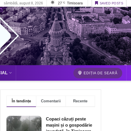
sâmbătă, august 8, 2026
27
Timisoara
°C
SAVED POSTS
IAL
EDIȚIA DE SEARĂ
În tendințe
Comentarii
Recente
Copaci căzuți peste
mașini și o gospodărie