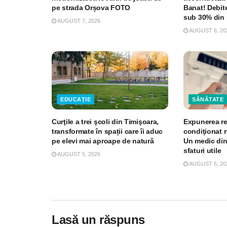
pe strada Orșova FOTO
Banat! Debite
sub 30% din 
AUGUST 7, 2026
AUGUST 6, 20
EDUCAȚIE
SĂNĂTATE
Curţile a trei şcoli din Timişoara,
Expunerea re
transformate în spații care îi aduc
condiţionat 
pe elevi mai aproape de natură
Un medic din
sfaturi utile
AUGUST 5, 2026
AUGUST 5, 20
Lasă un răspuns