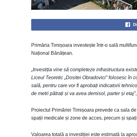
Di
Primăria Timișoara investește într-o sală multifu
Național Bănățean.
„Investiția vine să completeze infrastructura exis
Liceul Teoretic „Dositei Obradovici” folosesc în com
sală, pentru care vor fi aprobați indicatorii tehn
de metri pătrați și va avea demisol, parter și etaj”
Proiectul Primăriei Timișoara prevede ca sala de sp
spații medicale și zone de acces, precum și spații
Valoarea totală a investiției este estimată la apro