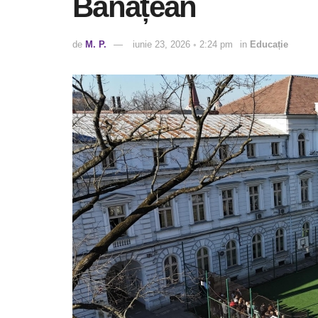
Bănățean
de
M. P.
iunie 23, 2026 ◦ 2:24 pm
in
Educație