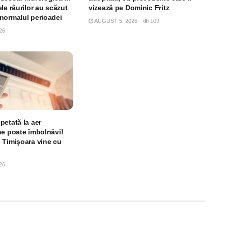
le râurilor au scăzut
vizează pe Dominic Fritz
normalul perioadei
AUGUST 5, 2026
109
26
petată la aer
ne poate îmbolnăvi!
 Timişoara vine cu
26