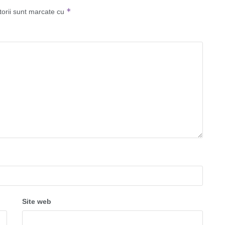
*
torii sunt marcate cu
Site web