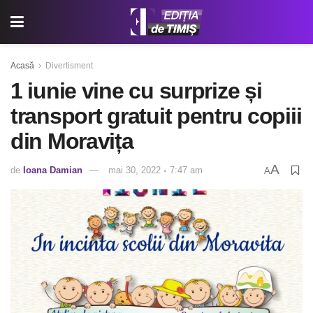
Acasă
Divertisment
1 iunie vine cu surprize și
transport gratuit pentru copiii
din Moravița
A
de
Ioana Damian
mai 30, 2022 ◦ 7:47 am
A