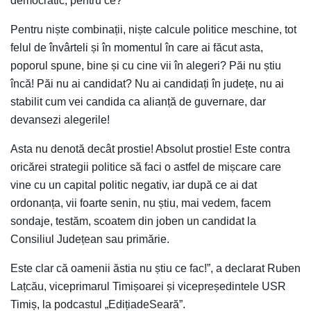
democratic, pentru ce?
Pentru niște combinații, niște calcule politice meschine, tot
felul de învârteli și în momentul în care ai făcut asta,
poporul spune, bine și cu cine vii în alegeri? Păi nu știu
încă! Păi nu ai candidat? Nu ai candidați în județe, nu ai
stabilit cum vei candida ca alianță de guvernare, dar
devansezi alegerile!
Asta nu denotă decât prostie! Absolut prostie! Este contra
oricărei strategii politice să faci o astfel de mișcare care
vine cu un capital politic negativ, iar după ce ai dat
ordonanța, vii foarte senin, nu știu, mai vedem, facem
sondaje, testăm, scoatem din joben un candidat la
Consiliul Județean sau primărie.
Este clar că oamenii ăstia nu știu ce fac!”, a declarat Ruben
Lațcău, viceprimarul Timișoarei și vicepreședintele USR
Timiș, la podcastul „EdițiadeSeară”.