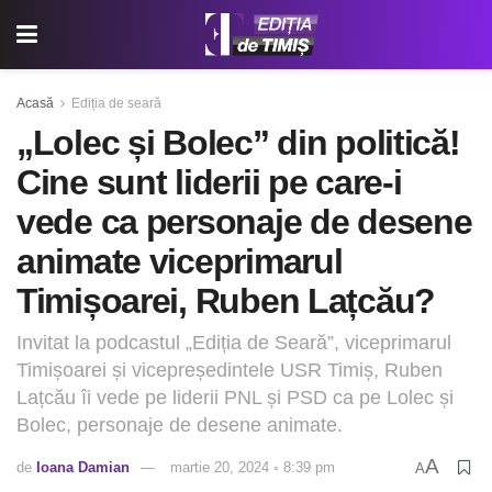
Acasă
Ediția de seară
„Lolec și Bolec” din politică!
Cine sunt liderii pe care-i
vede ca personaje de desene
animate viceprimarul
Timișoarei, Ruben Lațcău?
Invitat la podcastul „Ediția de Seară”, viceprimarul
Timișoarei și vicepreședintele USR Timiș, Ruben
Lațcău îi vede pe liderii PNL și PSD ca pe Lolec și
Bolec, personaje de desene animate.
A
de
Ioana Damian
martie 20, 2024 ◦ 8:39 pm
A