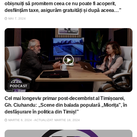
obișnuiți să promitem ceea ce nu poate fi acoperit,
desființăm taxe, asigurăm gratuități și după aceea…”
MAI 7, 2024
PODCAST
Cel mai longeviv primar post-decembrist al Timișoarei,
Gh. Ciuhandu: „Scene din balada populară „Miorița”, în
desfășurare în politica din Timiș!”
MARTIE 6, 2024 - ACTUALIZAT: MARTIE 18, 2024