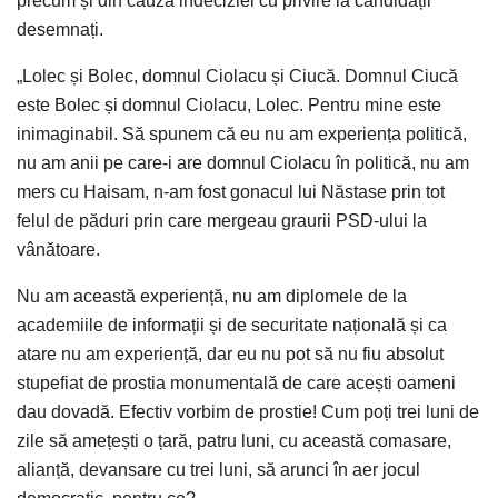
precum și din cauza indeciziei cu privire la candidații
desemnați.
„Lolec și Bolec, domnul Ciolacu și Ciucă. Domnul Ciucă
este Bolec și domnul Ciolacu, Lolec. Pentru mine este
inimaginabil. Să spunem că eu nu am experiența politică,
nu am anii pe care-i are domnul Ciolacu în politică, nu am
mers cu Haisam, n-am fost gonacul lui Năstase prin tot
felul de păduri prin care mergeau graurii PSD-ului la
vânătoare.
Nu am această experiență, nu am diplomele de la
academiile de informații și de securitate națională și ca
atare nu am experiență, dar eu nu pot să nu fiu absolut
stupefiat de prostia monumentală de care acești oameni
dau dovadă. Efectiv vorbim de prostie! Cum poți trei luni de
zile să amețești o țară, patru luni, cu această comasare,
alianță, devansare cu trei luni, să arunci în aer jocul