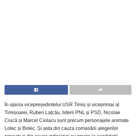
În opinia vicepreședintelui USR Timiș și viceprimar al
Timișoarei, Ruben Lațcău, liderii PNL și PSD, Nicolae
Ciucă și Marcel Ciolacu sunt precum personajele animate
Lolec și Bolec. Și asta din cauza comasării alegerilor