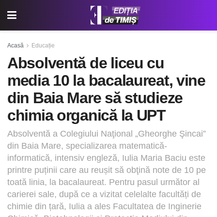
Acasă
Educație
Absolventă de liceu cu
media 10 la bacalaureat, vine
din Baia Mare să studieze
chimia organică la UPT
Absolventă a Colegiului Naţional „Gheorghe Şincai”
din Baia Mare, specializarea matematică-
informatică, intensiv engleză, Iulia Maria Baciu este
printre puținii care au reușit să obţină note de 10 pe
toată linia, la bacalaureat. Pentru pasul următor al
carierei sale, după ce a vizitat celelalte facultăți de
chimie din țară, Iulia a ales Facultatea de Inginerie