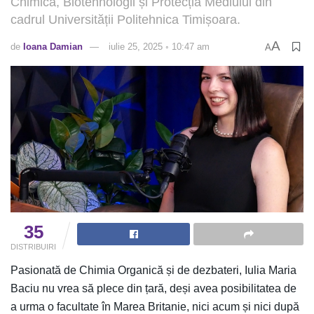
Chimică, Biotehnologii și Protecția Mediului din
cadrul Universității Politehnica Timișoara.
A
de
Ioana Damian
iulie 25, 2025 ◦ 10:47 am
A
35
DISTRIBUIRI
Pasionată de Chimia Organică și de dezbateri, Iulia Maria
Baciu nu vrea să plece din țară, deși avea posibilitatea de
a urma o facultate în Marea Britanie, nici acum și nici după