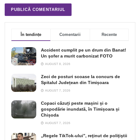
În tendințe
Comentarii
Recente
Accident cumplit pe un drum din Banat!
Un şofer a murit carbonizat FOTO
AUGUST 8, 2026
Zeci de posturi scoase la concurs de
Spitalul Județean din Timișoara
AUGUST 7, 2026
Copaci căzuți peste mașini și o
gospodărie inundată, în Timișoara și
Chișoda
AUGUST 7, 2026
„Regele TikTok-ului”, reţinut de poliţiştii