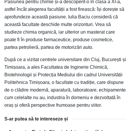
Pasiunea pentru chimie și-a descoperit-o în clasa a XI-a,
astfel încât alegerea facultății a fost firească: își dorește să
aprofundeze această pasiune. Iulia Baciu consideră că
această facultate deschide multe orizonturi. Vrea să
studieze chimia organică, iar ulterior un masterat care
poate fi în produse farmaceutice, produse cosmetice,
partea petrolieră, partea de motorizări auto.
După ce a vizitat centrele universitare din Cluj, București și
Timișoara, a ales Facultatea de Inginerie Chimică,
Biotehnologii și Protecția Mediului din cadrul Universității
Politehnica Timișoara, o facultate cu tradiție, care dispune
de o clădire modernă, aparatură, laboratoare, echipamente
cum celelalte nu au, industria în domeniu e dezvoltată în
oraș și oferă perspective frumoase pentru viitor.
S-ar putea să te intereseze și