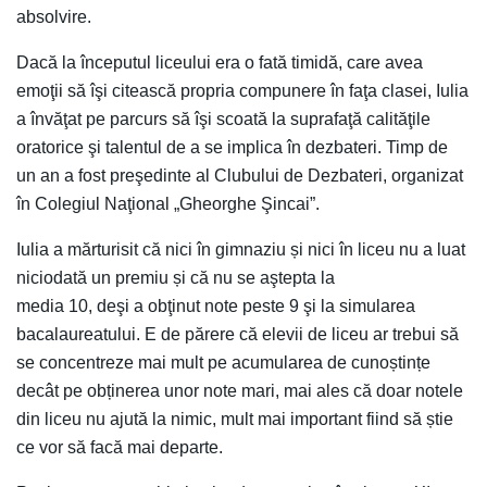
absolvire.
Dacă la începutul liceului era o fată timidă, care avea
emoţii să îşi citească propria compunere în faţa clasei, Iulia
a învăţat pe parcurs să îşi scoată la suprafaţă calităţile
oratorice şi talentul de a se implica în dezbateri. Timp de
un an a fost preşedinte al Clubului de Dezbateri, organizat
în Colegiul Naţional „Gheorghe Şincai”.
Iulia a mărturisit că nici în gimnaziu și nici în liceu nu a luat
niciodată un premiu și că nu se aştepta la
media 10, deşi a obţinut note peste 9 şi la simularea
bacalaureatului. E de părere că elevii de liceu ar trebui să
se concentreze mai mult pe acumularea de cunoștințe
decât pe obținerea unor note mari, mai ales că doar notele
din liceu nu ajută la nimic, mult mai important fiind să știe
ce vor să facă mai departe.