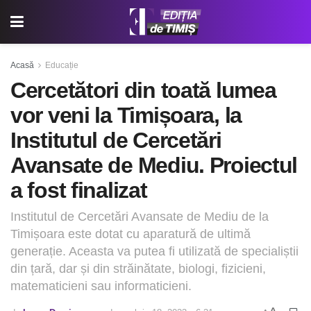
Acasă
Educație
Cercetători din toată lumea
vor veni la Timișoara, la
Institutul de Cercetări
Avansate de Mediu. Proiectul
a fost finalizat
Institutul de Cercetări Avansate de Mediu de la
Timișoara este dotat cu aparatură de ultimă
generație. Aceasta va putea fi utilizată de specialiștii
din țară, dar și din străinătate, biologi, fizicieni,
matematicieni sau informaticieni.