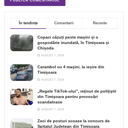
În tendințe
Comentarii
Recente
Copaci căzuți peste mașini și o
gospodărie inundată, în Timișoara și
Chișoda
AUGUST 7, 2026
Carambol cu 4 mașini, la ieșire din
Timișoara
AUGUST 7, 2026
„Regele TikTok-ului”, reţinut de poliţiştii
din Timişoara pentru provocări
scandaloase
AUGUST 7, 2026
Zeci de posturi scoase la concurs de
Spitalul Județean din Timișoara