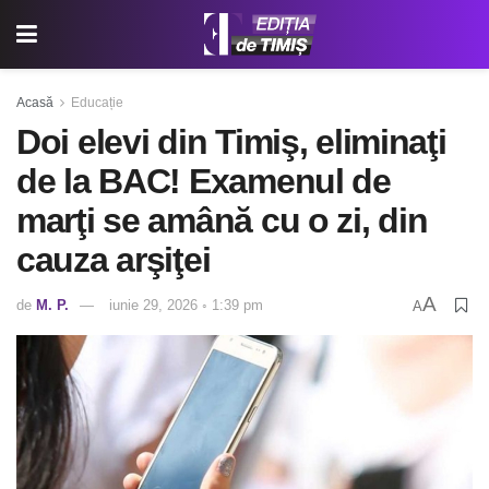
Acasă
Educație
Doi elevi din Timiş, eliminaţi
de la BAC! Examenul de
marţi se amână cu o zi, din
cauza arşiţei
A
de
M. P.
iunie 29, 2026 ◦ 1:39 pm
A