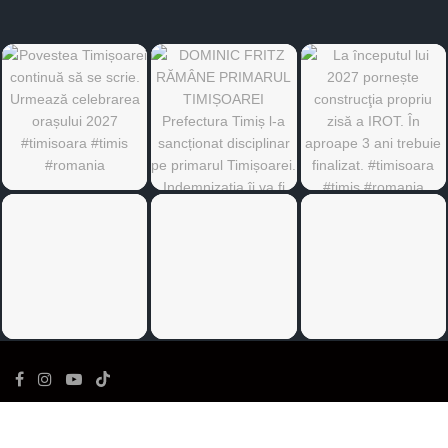
©
Ediția de Timiș
- Toate drepturile rezervate