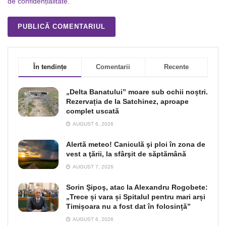
de confidențialitate
.
În tendințe
Comentarii
Recente
„Delta Banatului” moare sub ochii noștri.
Rezervația de la Satchinez, aproape
complet uscată
AUGUST 6, 2026
Alertă meteo! Caniculă şi ploi în zona de
vest a ţării, la sfârşit de săptămână
AUGUST 7, 2026
Sorin Şipoş, atac la Alexandru Rogobete:
„Trece și vara și Spitalul pentru mari arși
Timișoara nu a fost dat în folosință”
AUGUST 6, 2026