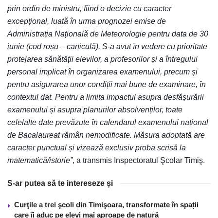
prin ordin de ministru, fiind o decizie cu caracter
excepţional, luată în urma prognozei emise de
Administrația Națională de Meteorologie pentru data de 30
iunie (cod roșu – caniculă). S-a avut în vedere cu prioritate
protejarea sănătății elevilor, a profesorilor și a întregului
personal implicat în organizarea examenului, precum și
pentru asigurarea unor condiții mai bune de examinare, în
contextul dat.
Pentru a limita impactul asupra desfășurării
examenului și asupra planurilor absolvenților, toate
celelalte date prevăzute în calendarul examenului național
de Bacalaureat rămân nemodificate. Măsura adoptată are
caracter punctual și vizează exclusiv proba scrisă la
matematică/istorie”
, a transmis Inspectoratul Şcolar Timiş.
S-ar putea să te intereseze și
Curţile a trei şcoli din Timişoara, transformate în spații
care îi aduc pe elevi mai aproape de natură