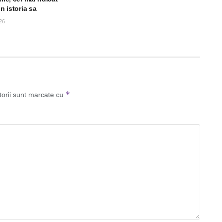
in istoria sa
26
*
torii sunt marcate cu