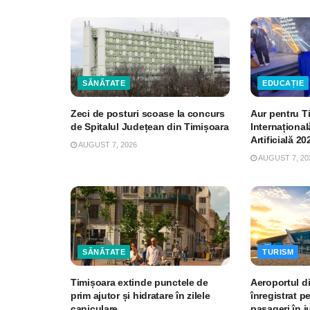
SĂNĂTATE
EDUCAȚIE
Zeci de posturi scoase la concurs
Aur pentru T
de Spitalul Județean din Timișoara
Internațional
Artificială 20
AUGUST 7, 2026
AUGUST 7, 20
SĂNĂTATE
TURISM
Timișoara extinde punctele de
Aeroportul d
prim ajutor și hidratare în zilele
înregistrat p
caniculare
pasageri în iu