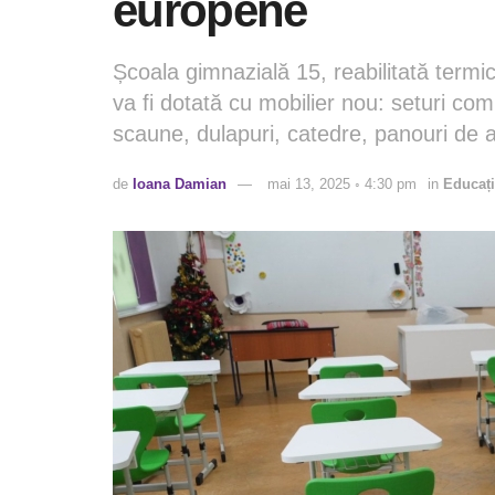
europene
Școala gimnazială 15, reabilitată termic
va fi dotată cu mobilier nou: seturi co
scaune, dulapuri, catedre, panouri de af
de
Ioana Damian
mai 13, 2025 ◦ 4:30 pm
in
Educaț