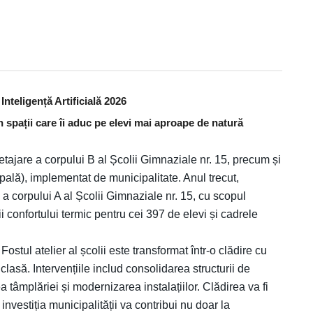
nteligență Artificială 2026
în spații care îi aduc pe elevi mai aproape de natură
i etajare a corpului B al Școlii Gimnaziale nr. 15, precum și
ipală), implementat de municipalitate. Anul trecut,
 a corpului A al Școlii Gimnaziale nr. 15, cu scopul
i confortului termic pentru cei 397 de elevi și cadrele
 Fostul atelier al școlii este transformat într-o clădire cu
 clasă. Intervențiile includ consolidarea structurii de
a tâmplăriei și modernizarea instalațiilor. Clădirea va fi
investiția municipalității va contribui nu doar la