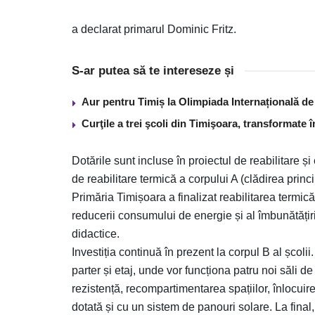
a declarat primarul Dominic Fritz.
S-ar putea să te intereseze și
Aur pentru Timiș la Olimpiada Internațională de I
Curţile a trei şcoli din Timişoara, transformate 
Dotările sunt incluse în proiectul de reabilitare ș
de reabilitare termică a corpului A (clădirea princ
Primăria Timișoara a finalizat reabilitarea termică
reducerii consumului de energie și al îmbunătățiri
didactice.
Investiția continuă în prezent la corpul B al școlii.
parter și etaj, unde vor funcționa patru noi săli de
rezistență, recompartimentarea spațiilor, înlocuire
dotată și cu un sistem de panouri solare. La final, 