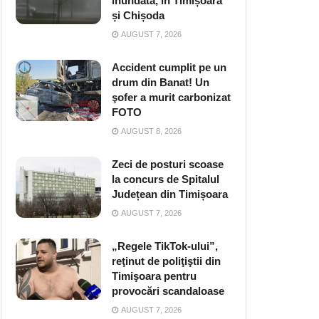
inundată, în Timișoara
și Chișoda
AUGUST 7, 2026
Accident cumplit pe un
drum din Banat! Un
şofer a murit carbonizat
FOTO
AUGUST 8, 2026
Zeci de posturi scoase
la concurs de Spitalul
Județean din Timișoara
AUGUST 7, 2026
„Regele TikTok-ului”,
reţinut de poliţiştii din
Timişoara pentru
provocări scandaloase
AUGUST 7, 2026