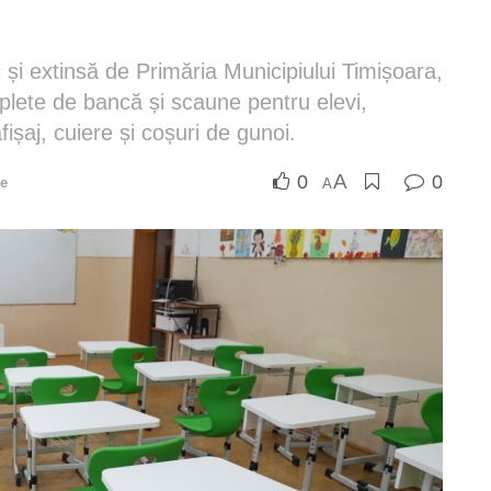
 și extinsă de Primăria Municipiului Timișoara,
mplete de bancă și scaune pentru elevi,
ișaj, cuiere și coșuri de gunoi.
A
0
0
ie
A