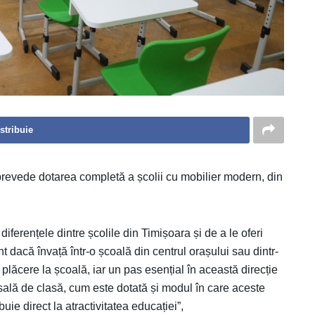
stribuie
prevede dotarea completă a școlii cu mobilier modern, din
ferențele dintre școlile din Timișoara și de a le oferi
ent dacă învață într-o școală din centrul orașului sau dintr-
i plăcere la școală, iar un pas esențial în această direcție
 o sală de clasă, cum este dotată și modul în care aceste
buie direct la atractivitatea educației”,