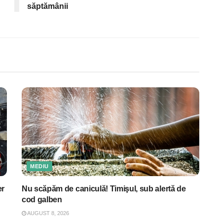
săptămânii
MEDIU
er
Nu scăpăm de caniculă! Timişul, sub alertă de
cod galben
AUGUST 8, 2026