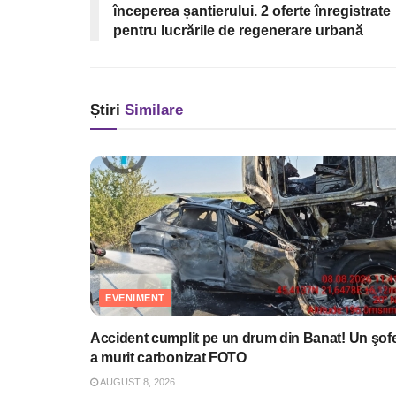
începerea șantierului. 2 oferte înregistrate
pentru lucrările de regenerare urbană
Știri
Similare
EVENIMENT
Accident cumplit pe un drum din Banat! Un şof
a murit carbonizat FOTO
AUGUST 8, 2026