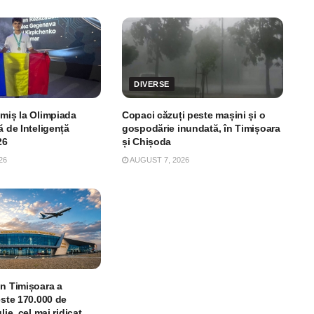
DIVERSE
imiș la Olimpiada
Copaci căzuți peste mașini și o
ă de Inteligență
gospodărie inundată, în Timișoara
26
și Chișoda
26
AUGUST 7, 2026
in Timișoara a
este 170.000 de
lie, cel mai ridicat