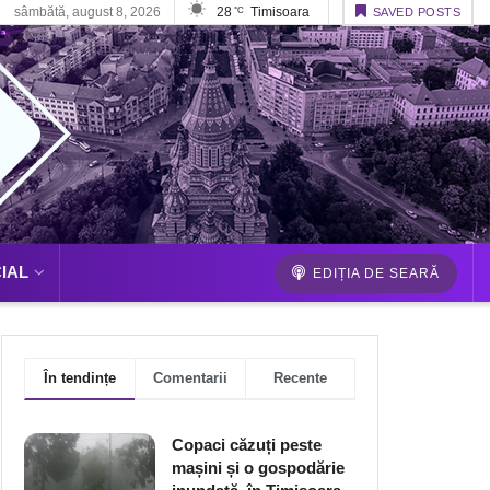
sâmbătă, august 8, 2026
28
Timisoara
°C
SAVED POSTS
IAL
EDIȚIA DE SEARĂ
În tendințe
Comentarii
Recente
Copaci căzuți peste
mașini și o gospodărie