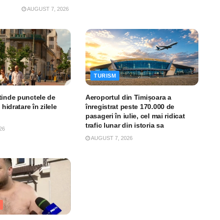
AUGUST 7, 2026
TURISM
tinde punctele de
Aeroportul din Timișoara a
 hidratare în zilele
înregistrat peste 170.000 de
pasageri în iulie, cel mai ridicat
trafic lunar din istoria sa
26
AUGUST 7, 2026