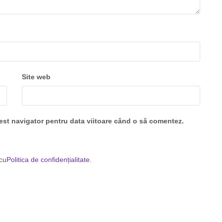
Site web
cest navigator pentru data viitoare când o să comentez.
 cu
Politica de confidențialitate
.