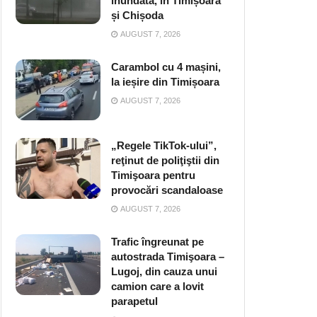
inundată, în Timișoara
și Chișoda
AUGUST 7, 2026
Carambol cu 4 mașini,
la ieșire din Timișoara
AUGUST 7, 2026
„Regele TikTok-ului”,
reţinut de poliţiştii din
Timişoara pentru
provocări scandaloase
AUGUST 7, 2026
Trafic îngreunat pe
autostrada Timişoara –
Lugoj, din cauza unui
camion care a lovit
parapetul