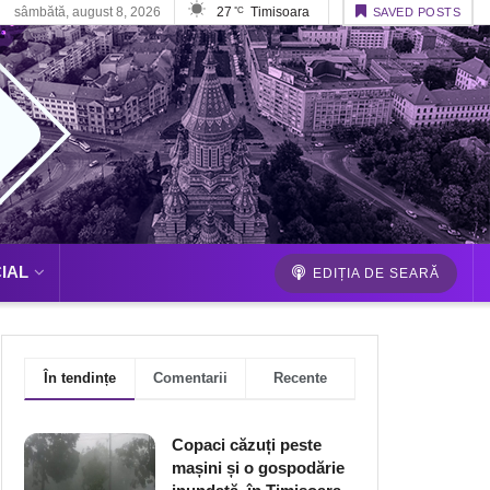
sâmbătă, august 8, 2026
27
Timisoara
°C
SAVED POSTS
IAL
EDIȚIA DE SEARĂ
În tendințe
Comentarii
Recente
Copaci căzuți peste
mașini și o gospodărie