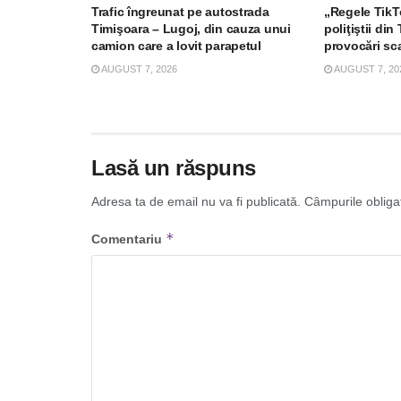
Trafic îngreunat pe autostrada
„Regele TikTo
Timişoara – Lugoj, din cauza unui
poliţiştii di
camion care a lovit parapetul
provocări sc
AUGUST 7, 2026
AUGUST 7, 20
Lasă un răspuns
Adresa ta de email nu va fi publicată.
Câmpurile obliga
*
Comentariu