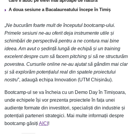
care îi aduc pe elevi mai aproape de natură
A doua sesiune a Bacalaureatului începe în Timiș
„
Ne bucurăm foarte mult de începutul bootcamp-ului.
Primele sesiuni ne-au oferit deja instrumente utile și
schimbări de perspectivă pentru a ne contura mai bine
ideea. Am avut o ședință lungă de echipă și un training
excelent despre cum să facem pitching și să ne structurăm
povestea. Cursurile online ne-au ajutat să gândim mai clar
și să explorăm potențialul real din spatele proiectului
nostru
”, adaugă echipa Innovation (UTM Chișinău).
Bootcamp-ul se va încheia cu un Demo Day în Timișoara,
unde echipele își vor prezenta proiectele în fața unei
audiențe formate din investitori, specialiști din industrie și
potențiali parteneri strategici. Mai multe informații despre
bootcamp găsiți
AICI
!