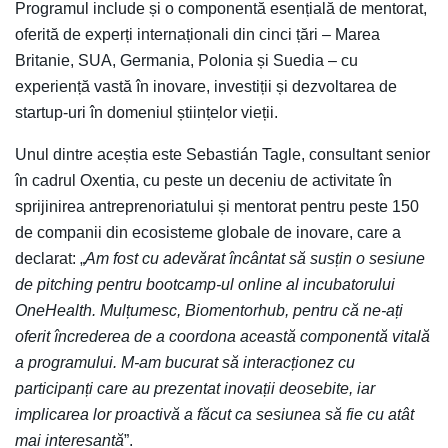
Programul include și o componentă esențială de mentorat,
oferită de experți internaționali din cinci țări – Marea
Britanie, SUA, Germania, Polonia și Suedia – cu
experiență vastă în inovare, investiții și dezvoltarea de
startup-uri în domeniul științelor vieții.
Unul dintre aceștia este Sebastián Tagle, consultant senior
în cadrul Oxentia, cu peste un deceniu de activitate în
sprijinirea antreprenoriatului și mentorat pentru peste 150
de companii din ecosisteme globale de inovare, care a
declarat: „
Am fost cu adevărat încântat să susțin o sesiune
de pitching pentru bootcamp-ul online al incubatorului
OneHealth. Mulțumesc, Biomentorhub, pentru că ne-ați
oferit încrederea de a coordona această componentă vitală
a programului. M-am bucurat să interacționez cu
participanți care au prezentat inovații deosebite, iar
implicarea lor proactivă a făcut ca sesiunea să fie cu atât
mai interesantă
”.