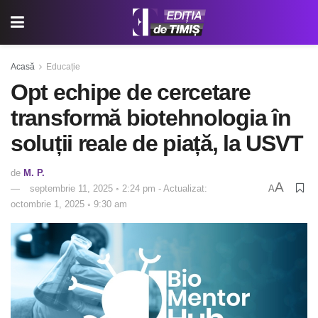
Acasă
Educație
Opt echipe de cercetare
transformă biotehnologia în
soluții reale de piață, la USVT
de
M. P.
A
septembrie 11, 2025 ◦ 2:24 pm - Actualizat:
A
octombrie 1, 2025 ◦ 9:30 am