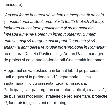
Timișoara).
„
Am fost foarte bucuroși să vedem un început atât de cald
și inspirațional al Bootcamp-ului 1Health Biotech Startup.
Întâlnirea cu echipele participante și cu mentorii din
întreaga lume ne-a oferit un început puternic. Suntem
entuziasmați să mergem mai departe împreună și să
ajutăm la aprinderea revoluției biotehnologiei în România
”,
au declarat Daniela Pavlicenco și Adrian Radu, manageri
de proiect și doi dintre co-fondatorii One Health Incubator.
Programul se va desfășura în format hibrid pe parcursul
lunii august și în perioada 1-19 septembrie, ultima
săptămână fiind cu prezență fizică la Timișoara.
Participanții vor parcurge un curriculum aplicat, cu activități
de business modelling, strategie de reglementare, protecție
IP, fundraising și sesiuni de pitching.