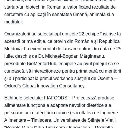
startup-uri biotech în România, valorificând rezultate de
cercetare cu aplicații în sănătatea umană, animală și a
mediului.
Organizatorii au selectat opt din cele 22 echipe înscrise la
această primă ediție, ce provin din România și Republica
Moldova. La evenimentul de lansare online din data de 25
iulie, deschis de Dr. Michael-Bogdan Mărgineanu,
președinte BioMentorHub, echipele au avut prilejul să se
cunoască, să interacționeze pentru prima oară cu mentorii
și au participat la primul workshop susținut de Oxentia –
Oxford’s Global Innovation Consultancy.
Echipele selectate: FIAFOODS – Proiectează produse
alimentare funcționale adaptate nevoilor dietetice ale
persoanelor cu afecțiuni cronice (Facultatea de Inginerie
Alimentara – Timisoara, Universitatea de Științele Vieții
“Regele Mihai I” din Timișoara); Innovation – Dezvoltă