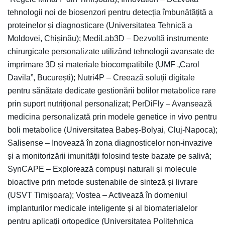
tehnologii noi de biosenzori pentru detecția îmbunătățită a
proteinelor și diagnosticare (Universitatea Tehnică a
Moldovei, Chișinău); MediLab3D – Dezvoltă instrumente
chirurgicale personalizate utilizând tehnologii avansate de
imprimare 3D și materiale biocompatibile (UMF „Carol
Davila”, București); Nutri4P – Creează soluții digitale
pentru sănătate dedicate gestionării bolilor metabolice rare
prin suport nutrițional personalizat; PerDiFly – Avansează
medicina personalizată prin modele genetice in vivo pentru
boli metabolice (Universitatea Babeș-Bolyai, Cluj-Napoca);
Salisense – Inovează în zona diagnosticelor non-invazive
și a monitorizării imunității folosind teste bazate pe salivă;
SynCAPE – Explorează compuși naturali și molecule
bioactive prin metode sustenabile de sinteză și livrare
(USVT Timișoara); Vostea – Activează în domeniul
implanturilor medicale inteligente și al biomaterialelor
pentru aplicații ortopedice (Universitatea Politehnica