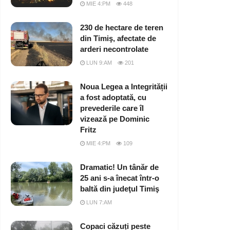
MIE 4:PM
448
230 de hectare de teren
din Timiş, afectate de
arderi necontrolate
LUN 9:AM
201
Noua Legea a Integrității
a fost adoptată, cu
prevederile care îl
vizează pe Dominic
Fritz
MIE 4:PM
109
Dramatic! Un tânăr de
25 ani s-a înecat într-o
baltă din judeţul Timiş
LUN 7:AM
Copaci căzuți peste