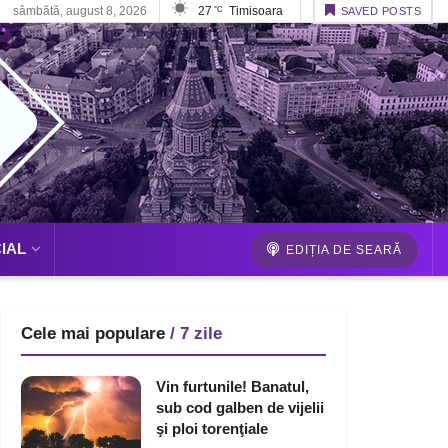
sâmbătă, august 8, 2026
27
Timisoara
°C
SAVED POSTS
IAL
EDIȚIA DE SEARĂ
Cele mai populare
/ 7 zile
Vin furtunile! Banatul,
sub cod galben de vijelii
şi ploi torenţiale