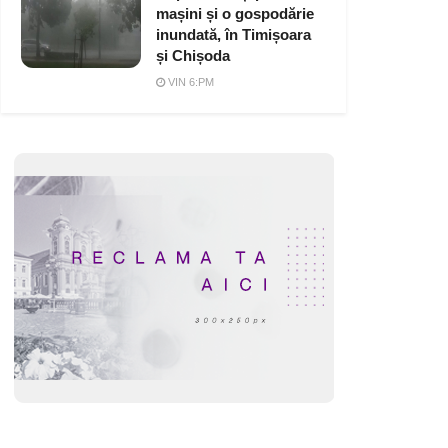
mașini și o gospodărie
inundată, în Timișoara
și Chișoda
VIN 6:PM