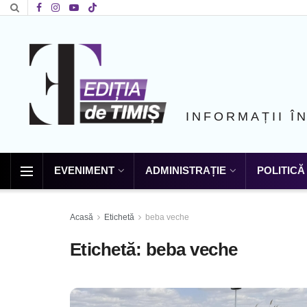
INFORMAȚII Î
EVENIMENT
ADMINISTRAȚIE
POLITICĂ
Acasă
Etichetă
beba veche
Etichetă:
beba veche