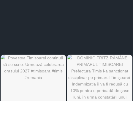
©
Ediția de Timiș
- Toate drepturile rezervate