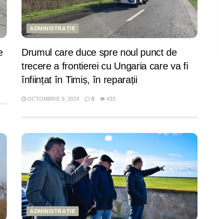
ADMINISTRAȚIE
e
Drumul care duce spre noul punct de
trecere a frontierei cu Ungaria care va fi
înființat în Timiș, în reparații
OCTOMBRIE 9, 2024
0
433
ADMINISTRAȚIE