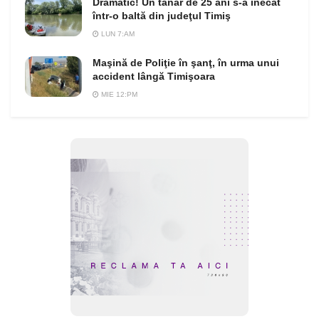
Dramatic! Un tânăr de 25 ani s-a înecat
într-o baltă din judeţul Timiş
LUN 7:AM
Maşină de Poliţie în şanţ, în urma unui
accident lângă Timişoara
MIE 12:PM