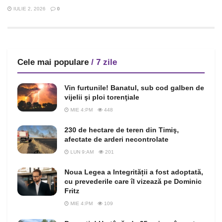
IULIE 2, 2026
0
Cele mai populare
/ 7 zile
Vin furtunile! Banatul, sub cod galben de
vijelii şi ploi torenţiale
MIE 4:PM
448
230 de hectare de teren din Timiş,
afectate de arderi necontrolate
LUN 9:AM
201
Noua Legea a Integrității a fost adoptată,
cu prevederile care îl vizează pe Dominic
Fritz
MIE 4:PM
109