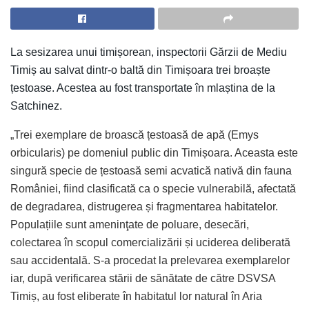
La sesizarea unui timișorean, inspectorii Gărzii de Mediu
Timiș au salvat dintr-o baltă din Timișoara trei broaște
țestoase. Acestea au fost transportate în mlaștina de la
Satchinez.
„Trei exemplare de broască țestoasă de apă (Emys
orbicularis) pe domeniul public din Timișoara. Aceasta este
singură specie de țestoasă semi acvatică nativă din fauna
României, fiind clasificată ca o specie vulnerabilă, afectată
de degradarea, distrugerea și fragmentarea habitatelor.
Populațiile sunt ameninţate de poluare, desecări,
colectarea în scopul comercializării și uciderea deliberată
sau accidentală. S-a procedat la prelevarea exemplarelor
iar, după verificarea stării de sănătate de către DSVSA
Timiș, au fost eliberate în habitatul lor natural în Aria