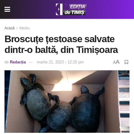
Acasă
Mediu
Broscuțe țestoase salvate
dintr-o baltă, din Timișoara
A
de
Redacția
martie 21, 2023 ◦ 12:25 pm
A