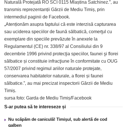
Naturală Protejată RO SCI 0115 Mlaștina Satchinez.”, au
transmis reprezentanții Gărzii de Mediu Timiș, prin
intermediul paginii de Facebook.
„Atenționăm asupra faptului că este interzisă capturarea
sau uciderea speciilor de faună sălbatică, comerţul cu
exemplare din speciile prevăzute în anexele la
Regulamentul (CE) nr. 338/97 al Consiliului din 9
decembrie 1996 privind protecţia speciilor, faunei şi florei
sălbatice și constituie infracţiune în conformitate cu OUG
57/2007 privind regimul ariilor naturale protejate,
conservarea habitatelor naturale, a florei și faunei
sălbatice.”, au mai precizat inspectorii Gărzii de Mediu
Timiș.
sursa foto: Garda de Mediu Timiș/Facebook
S-ar putea să te intereseze și
Nu scăpăm de caniculă! Timişul, sub alertă de cod
galben