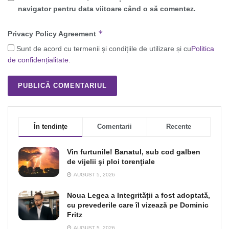
navigator pentru data viitoare când o să comentez.
*
Privacy Policy Agreement
Sunt de acord cu termenii și condițiile de utilizare și cu
Politica
de confidențialitate
.
În tendințe
Comentarii
Recente
Vin furtunile! Banatul, sub cod galben
de vijelii şi ploi torenţiale
AUGUST 5, 2026
Noua Legea a Integrității a fost adoptată,
cu prevederile care îl vizează pe Dominic
Fritz
AUGUST 5, 2026