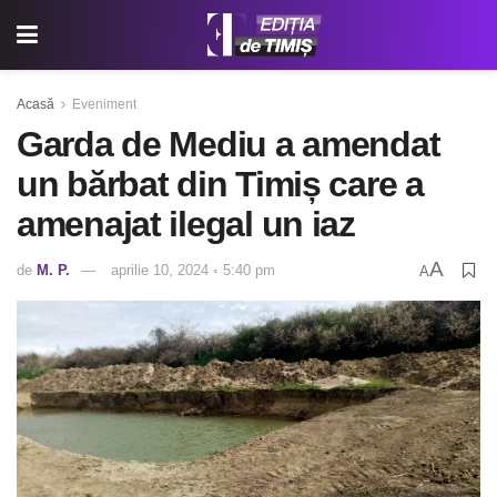
Acasă
Eveniment
Garda de Mediu a amendat
un bărbat din Timiș care a
amenajat ilegal un iaz
A
de
M. P.
aprilie 10, 2024 ◦ 5:40 pm
A