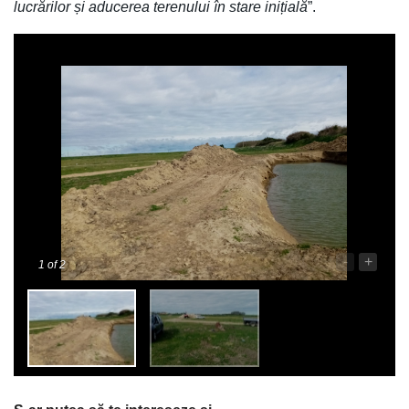
lucrărilor și aducerea terenului în stare inițială
”.
-
+
1
of 2