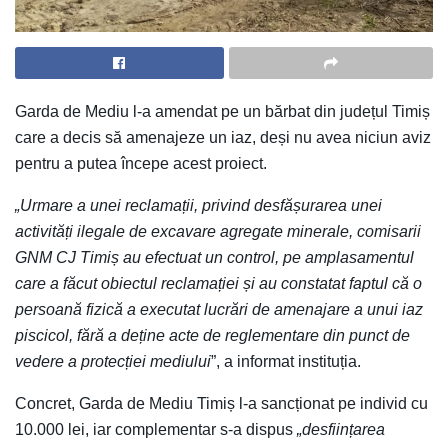
Garda de Mediu l-a amendat pe un bărbat din județul Timiș
care a decis să amenajeze un iaz, deși nu avea niciun aviz
pentru a putea începe acest proiect.
„Urmare a unei reclamații, privind desfășurarea unei
activități ilegale de excavare agregate minerale, comisarii
GNM CJ Timiș au efectuat un control, pe amplasamentul
care a făcut obiectul reclamației și au constatat faptul că o
persoană fizică a executat lucrări de amenajare a unui iaz
piscicol, fără a deține acte de reglementare din punct de
vedere a protecției mediului
”, a informat instituția.
Concret, Garda de Mediu Timiș l-a sancționat pe individ cu
10.000 lei, iar complementar s-a dispus
„desființarea