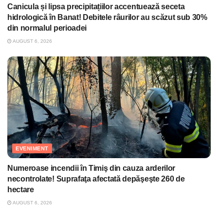
Canicula și lipsa precipitațiilor accentuează seceta
hidrologică în Banat! Debitele râurilor au scăzut sub 30%
din normalul perioadei
AUGUST 6, 2026
EVENIMENT
Numeroase incendii în Timiş din cauza arderilor
necontrolate! Suprafaţa afectată depăşeşte 260 de
hectare
AUGUST 6, 2026