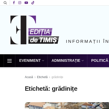
INFORMAȚII Î
EVENIMENT
ADMINISTRAȚIE
POLITICĂ
Acasă
Etichetă
grădinițe
Etichetă:
grădinițe