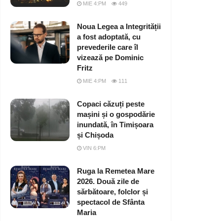
MIE 4:PM
449
Noua Legea a Integrității
a fost adoptată, cu
prevederile care îl
vizează pe Dominic
Fritz
MIE 4:PM
111
Copaci căzuți peste
mașini și o gospodărie
inundată, în Timișoara
și Chișoda
VIN 6:PM
Ruga la Remetea Mare
2026. Două zile de
sărbătoare, folclor și
spectacol de Sfânta
Maria