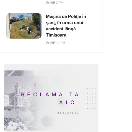
MIE 2:PM
Maşină de Poliţie în
şanţ, în urma unui
accident lângă
Timişoara
MIE 12:PM