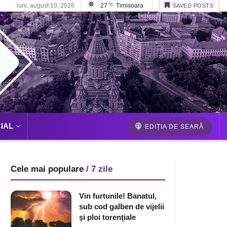
luni, august 10, 2026
27
Timisoara
°C
SAVED POSTS
IAL
EDIȚIA DE SEARĂ
Cele mai populare
/ 7 zile
Vin furtunile! Banatul,
sub cod galben de vijelii
şi ploi torenţiale