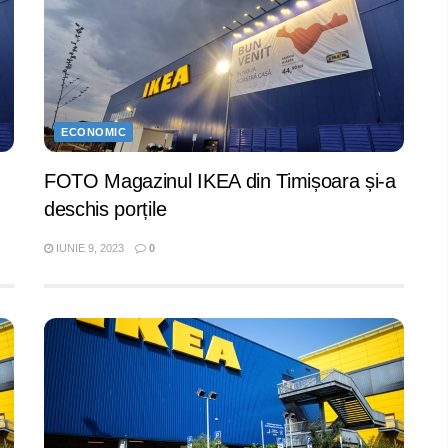
ECONOMIC
FOTO Magazinul IKEA din Timișoara și-a
deschis porțile
IUNIE 9, 2023
0