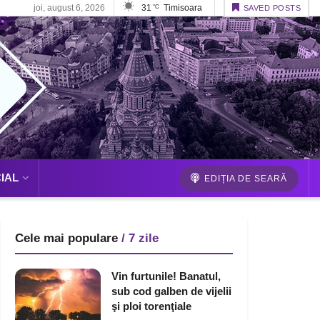
joi, august 6, 2026
31
Timisoara
°C
SAVED POSTS
IAL
EDIȚIA DE SEARĂ
Cele mai populare
/ 7 zile
Vin furtunile! Banatul,
sub cod galben de vijelii
şi ploi torenţiale