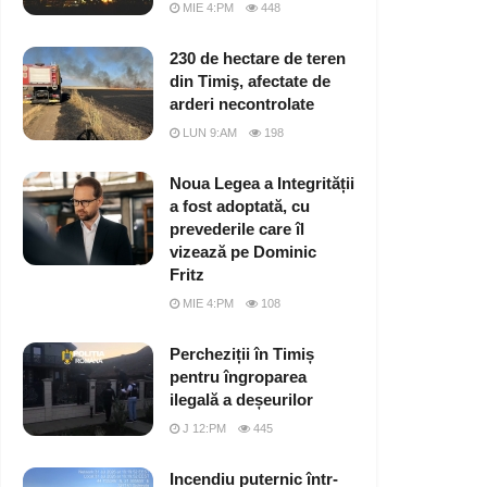
MIE 4:PM
448
230 de hectare de teren
din Timiş, afectate de
arderi necontrolate
LUN 9:AM
198
Noua Legea a Integrității
a fost adoptată, cu
prevederile care îl
vizează pe Dominic
Fritz
MIE 4:PM
108
Percheziții în Timiș
pentru îngroparea
ilegală a deșeurilor
J 12:PM
445
Incendiu puternic într-