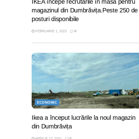
IKEA începe recrutările în masă pentru
magazinul din Dumbrăvița.Peste 250 de
posturi disponibile
FEBRUARIE 1, 2023
0
ECONOMIC
Ikea a început lucrările la noul magazin
din Dumbrăvița
APRILIE 13, 2021
0