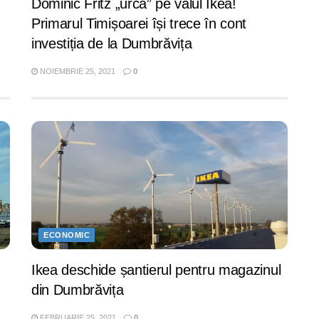
Dominic Fritz „urcă” pe valul Ikea!
Primarul Timișoarei își trece în cont
investiția de la Dumbrăvița
NOIEMBRIE 25, 2021
0
ECONOMIC
Ikea deschide șantierul pentru magazinul
din Dumbrăvița
FEBRUARIE 25, 2021
0