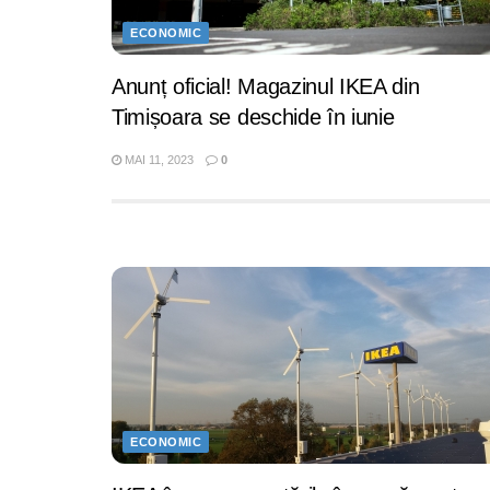
ECONOMIC
Anunț oficial! Magazinul IKEA din
Timișoara se deschide în iunie
MAI 11, 2023
0
ECONOMIC