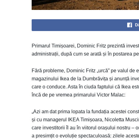
Di
Primarul Timișoarei, Dominic Fritz prezintă invest
administrații, după cum se arată și în postarea p
Fără probleme, Dominic Fritz „urcă” pe valul de e
magazinului Ikea de la Dumbrăvița și anunță inves
care o conduce. Asta în ciuda faptului că Ikea est
încă de pe vremea primarului Victor Malac:
„Azi am dat prima lopata la fundația acestei cons
și cu managerul IKEA Timișoara, Nicoletta Muscin
care investitorii îl au în viitorul orașului nostr
a presimțit o evoluție spectaculoasă: zilele acest