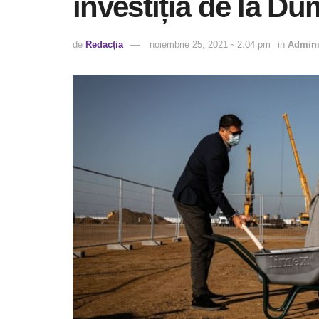
investiția de la Du
de
Redacția
noiembrie 25, 2021 ◦ 2:04 pm
in
Admini