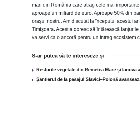
mari din România care atrag cele mai importante in
aproape un miliard de euro. Aproape 50% din bani
orașul nostru. Am discutat la începutul acestui an
Timișoara. Aceștia doresc să întărească lanțurile 
va servi ca o ancoră pentru un întreg ecosistem car
S-ar putea să te intereseze și
Resturile vegetale din Remetea Mare și Ianova ar
Șantierul de la pasajul Slavici–Polonă avanseaz