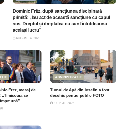
Dominic Fritz, după sancțiunea discipinară
primită: „Iau act de această sancțiune cu capul
sus. Dreptul și dreptatea nu sunt întotdeauna
același lucru”
AUGUST 4, 2026
AȚIE
ADMINISTRAȚIE
nic Fritz, mesaj de
Turnul de Apă din Iosefin a fost
: „Timișoara se
deschis pentru public FOTO
 împreună”
IULIE 31, 2026
26