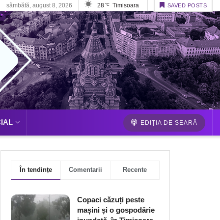
sâmbătă, august 8, 2026
28
Timisoara
°C
SAVED POSTS
IAL
EDIȚIA DE SEARĂ
În tendințe
Comentarii
Recente
Copaci căzuți peste
mașini și o gospodărie