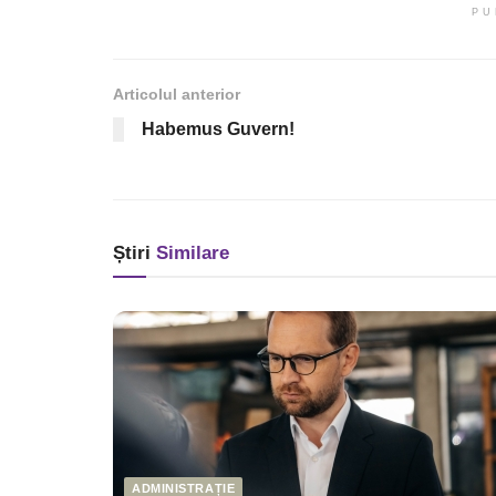
PU
Articolul anterior
Habemus Guvern!
Știri
Similare
ADMINISTRAȚIE