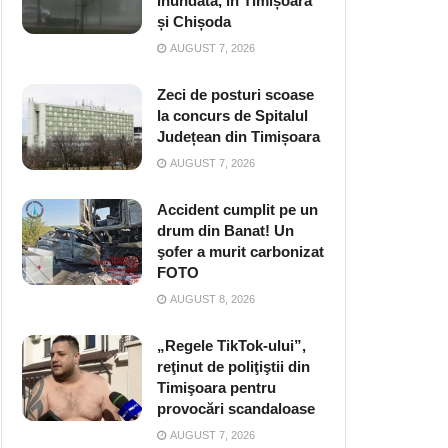
inundată, în Timișoara
și Chișoda
AUGUST 7, 2026
Zeci de posturi scoase
la concurs de Spitalul
Județean din Timișoara
AUGUST 7, 2026
Accident cumplit pe un
drum din Banat! Un
şofer a murit carbonizat
FOTO
AUGUST 8, 2026
„Regele TikTok-ului”,
reţinut de poliţiştii din
Timişoara pentru
provocări scandaloase
AUGUST 7, 2026