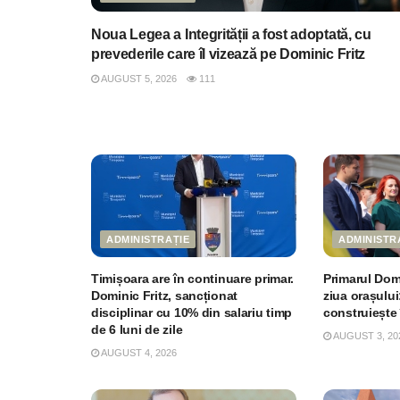
Noua Legea a Integrității a fost adoptată, cu
prevederile care îl vizează pe Dominic Fritz
AUGUST 5, 2026
111
ADMINISTRAȚIE
ADMINISTR
Timișoara are în continuare primar.
Primarul Domi
Dominic Fritz, sancționat
ziua orașului
disciplinar cu 10% din salariu timp
construiește
de 6 luni de zile
AUGUST 3, 20
AUGUST 4, 2026