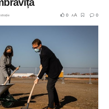
mbrăvița
A
0
0
strație
A