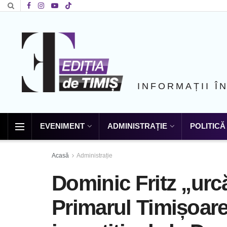
INFORMAȚII Î
EVENIMENT
ADMINISTRAȚIE
POLITICĂ
Acasă
Administrație
Dominic Fritz „urcă
Primarul Timișoarei