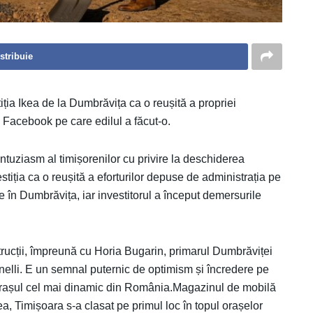
stribuie
iția Ikea de la Dumbrăvița ca o reușită a propriei
e Facebook pe care edilul a făcut-o.
ntuziasm al timișorenilor cu privire la deschiderea
tiția ca o reușită a eforturilor depuse de administrația pe
e în Dumbrăvița, iar investitorul a început demersurile
trucții, împreună cu Horia Bugarin, primarul Dumbrăviței
elli. E un semnal puternic de optimism și încredere pe
u – orașul cel mai dinamic din România.Magazinul de mobilă
ea, Timișoara s-a clasat pe primul loc în topul orașelor