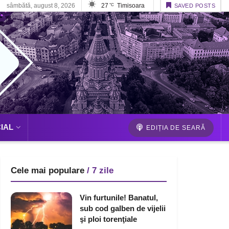
sâmbătă, august 8, 2026
27
Timisoara
°C
SAVED POSTS
IAL
EDIȚIA DE SEARĂ
Cele mai populare
/ 7 zile
Vin furtunile! Banatul,
sub cod galben de vijelii
şi ploi torenţiale