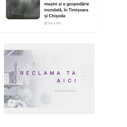
mașini și o gospodărie
inundată, în Timișoara
și Chișoda
VIN 6:PM