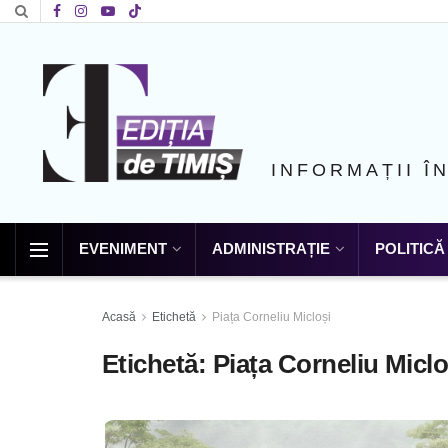
INFORMAȚII Î
EVENIMENT
ADMINISTRAȚIE
POLITICĂ
Acasă
Etichetă
Piața Corneliu Micloși
Etichetă:
Piața Corneliu Miclo