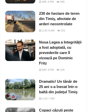
MIE 4:PM
448
230 de hectare de teren
din Timiş, afectate de
arderi necontrolate
LUN 9:AM
201
Noua Legea a Integrității
a fost adoptată, cu
prevederile care îl
vizează pe Dominic
Fritz
MIE 4:PM
109
Dramatic! Un tânăr de
25 ani s-a înecat într-o
baltă din judeţul Timiş
LUN 7:AM
Copaci căzuți peste