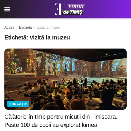
Acasă
Etichetă
vizită la muzeu
Etichetă:
vizită la muzeu
EDUCAȚIE
Călătorie în timp pentru micuții din Timișoara.
Peste 100 de copii au explorat lumea