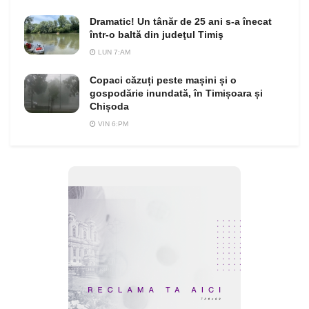
Dramatic! Un tânăr de 25 ani s-a înecat
într-o baltă din judeţul Timiş
LUN 7:AM
Copaci căzuți peste mașini și o
gospodărie inundată, în Timișoara și
Chișoda
VIN 6:PM