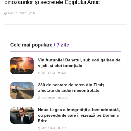
dinozaurilor și secretele Egiptului Antic
MAI 15, 2026
0
Cele mai populare
/ 7 zile
Vin furtunile! Banatul, sub cod galben de
vijelii şi ploi torenţiale
MIE 4:PM
449
230 de hectare de teren din Timiş,
afectate de arderi necontrolate
LUN 9:AM
203
Noua Legea a Integrității a fost adoptată,
cu prevederile care îl vizează pe Dominic
Fritz
MIE 4:PM
111