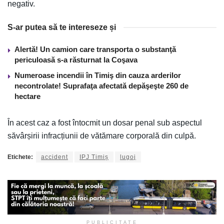
negativ.
S-ar putea să te intereseze și
Alertă! Un camion care transporta o substanţă
periculoasă s-a răsturnat la Coşava
Numeroase incendii în Timiş din cauza arderilor
necontrolate! Suprafaţa afectată depăşeşte 260 de
hectare
În acest caz a fost întocmit un dosar penal sub aspectul
săvârșirii infracțiunii de vătămare corporală din culpă.
Etichete:
accident
IPJ Timiș
lugoj
PUBLICITATE