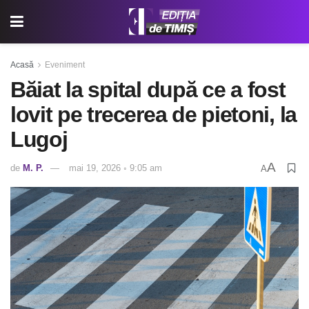
Acasă
Eveniment
Băiat la spital după ce a fost
lovit pe trecerea de pietoni, la
Lugoj
A
de
M. P.
mai 19, 2026 ◦ 9:05 am
A