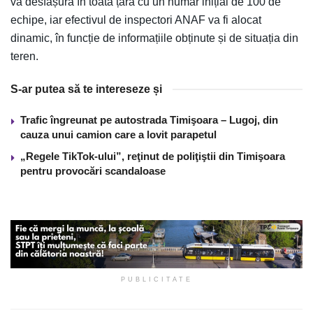
va desfășura în toată țara cu un număr inițial de 100 de
echipe, iar efectivul de inspectori ANAF va fi alocat
dinamic, în funcție de informațiile obținute și de situația din
teren.
S-ar putea să te intereseze și
Trafic îngreunat pe autostrada Timişoara – Lugoj, din
cauza unui camion care a lovit parapetul
„Regele TikTok-ului”, reţinut de poliţiştii din Timişoara
pentru provocări scandaloase
PUBLICITATE