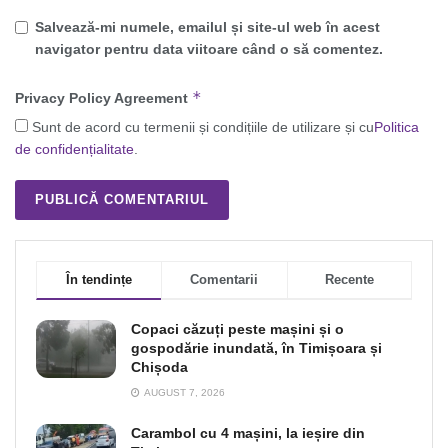
Salvează-mi numele, emailul și site-ul web în acest
navigator pentru data viitoare când o să comentez.
*
Privacy Policy Agreement
Sunt de acord cu termenii și condițiile de utilizare și cu
Politica
de confidențialitate
.
În tendințe
Comentarii
Recente
Copaci căzuți peste mașini și o
gospodărie inundată, în Timișoara și
Chișoda
AUGUST 7, 2026
Carambol cu 4 mașini, la ieșire din