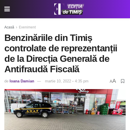
Acasă
Eveniment
Benzinăriile din Timiș
controlate de reprezentanții
de la Direcția Generală de
Antifraudă Fiscală
A
de
Ioana Damian
martie 10, 2022 ◦ 4:35 pm
A