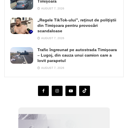
Timișoara
AUGUST 7, 2026
„Regele TikTok-ului”, reţinut de poliţiştii
din Timişoara pentru provocări
scandaloase
AUGUST 7, 2026
Trafic îngreunat pe autostrada Timişoara
– Lugoj, din cauza unui camion care a
lovit parapetul
AUGUST 7, 2026