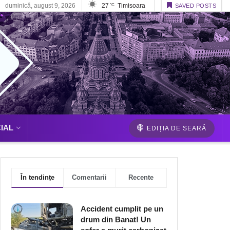
duminică, august 9, 2026
27
Timisoara
°C
SAVED POSTS
IAL
EDIȚIA DE SEARĂ
În tendințe
Comentarii
Recente
Accident cumplit pe un
drum din Banat! Un