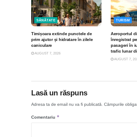
SĂNĂTATE
TURISM
Timișoara extinde punctele de
Aeroportul d
prim ajutor și hidratare în zilele
înregistrat p
caniculare
pasageri în iu
trafic lunar d
AUGUST 7, 2026
AUGUST 7, 20
Lasă un răspuns
Adresa ta de email nu va fi publicată.
Câmpurile obliga
*
Comentariu