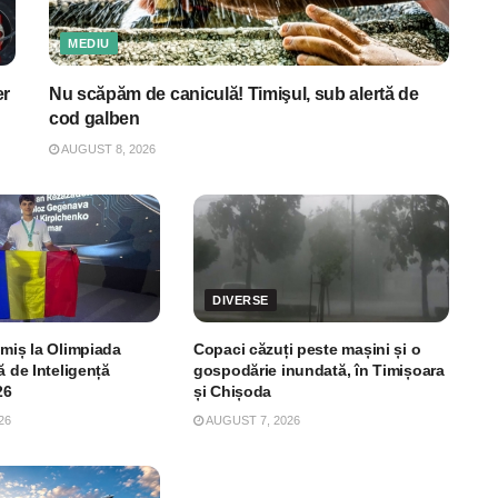
MEDIU
er
Nu scăpăm de caniculă! Timişul, sub alertă de
cod galben
AUGUST 8, 2026
DIVERSE
imiș la Olimpiada
Copaci căzuți peste mașini și o
ă de Inteligență
gospodărie inundată, în Timișoara
26
și Chișoda
26
AUGUST 7, 2026