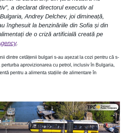
v”, a declarat directorul executiv al
 Bulgaria, Andrey Delchev, joi dimineață,
u înghesuit la benzinăriile din Sofia și din
limentați de o criză artificială creată pe
Agency
.
unii dintre cetățenii bulgari s-au așezat la cozi pentru că s-
perturba aprovizionarea cu petrol, inclusiv în Bulgaria,
entă pentru a alimenta stațiile de alimentare în