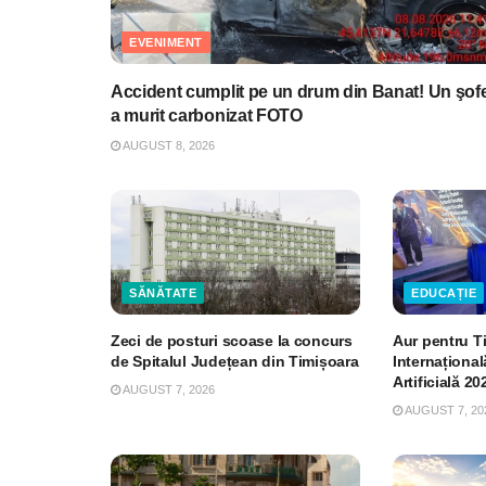
EVENIMENT
Accident cumplit pe un drum din Banat! Un şof
a murit carbonizat FOTO
AUGUST 8, 2026
SĂNĂTATE
EDUCAȚIE
Zeci de posturi scoase la concurs
Aur pentru T
de Spitalul Județean din Timișoara
Internațional
Artificială 20
AUGUST 7, 2026
AUGUST 7, 20