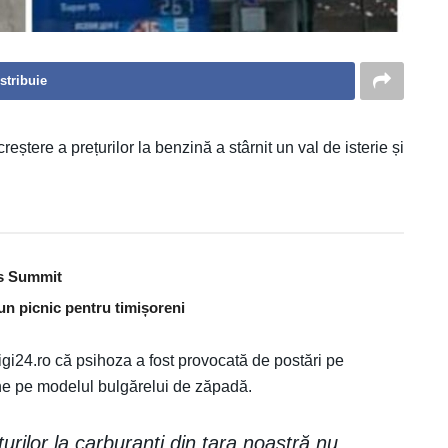
stribuie
eștere a prețurilor la benzină a stârnit un val de isterie și
es Summit
un picnic pentru timișoreni
igi24.ro că psihoza a fost provocată de postări pe
ne pe modelul bulgărelui de zăpadă.
urilor la carburanți din țara noastră nu