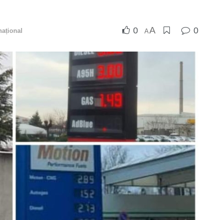
A
0
0
național
A