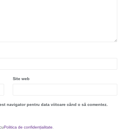
Site web
cest navigator pentru data viitoare când o să comentez.
 cu
Politica de confidențialitate
.