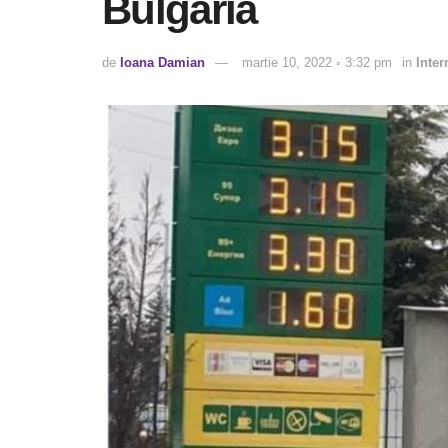
Bulgaria
de
Ioana Damian
martie 10, 2022 ◦ 3:32 pm
in
Inter