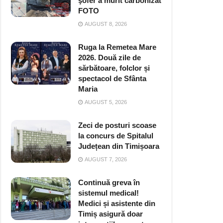
şofer a murit carbonizat
FOTO
AUGUST 8, 2026
Ruga la Remetea Mare
2026. Două zile de
sărbătoare, folclor și
spectacol de Sfânta
Maria
AUGUST 5, 2026
Zeci de posturi scoase
la concurs de Spitalul
Județean din Timișoara
AUGUST 7, 2026
Continuă greva în
sistemul medical!
Medici și asistente din
Timiș asigură doar