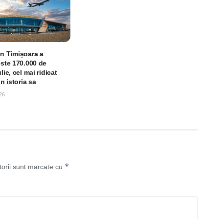
in Timișoara a
este 170.000 de
lie, cel mai ridicat
in istoria sa
26
*
torii sunt marcate cu