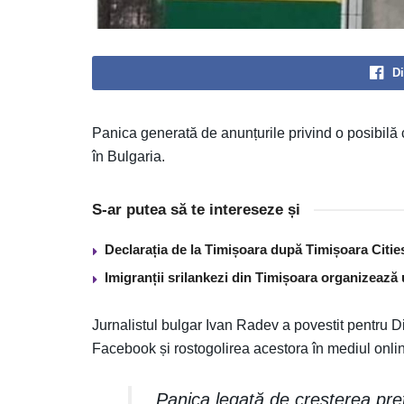
Di
Panica generată de anunțurile privind o posibilă cr
în Bulgaria.
S-ar putea să te intereseze și
Declarația de la Timișoara după Timișoara Citi
Imigranții srilankezi din Timișoara organizează 
Jurnalistul bulgar Ivan Radev a povestit pentru D
Facebook și rostogolirea acestora în mediul onli
„Panica legată de creșterea preț