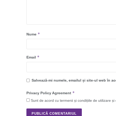
*
Nume
*
Email
Salvează-mi numele, emailul și site-ul web în a
*
Privacy Policy Agreement
Sunt de acord cu termenii și condițiile de utilizare și