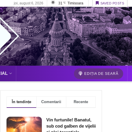
joi, august 6, 2026
31
Timisoara
°C
SAVED POSTS
IAL
EDIȚIA DE SEARĂ
În tendințe
Comentarii
Recente
Vin furtunile! Banatul,
sub cod galben de vijelii