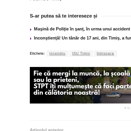
S-ar putea să te intereseze și
Maşină de Poliţie în şanţ, în urma unui acciden
Inconştienţă! Un tânăr de 17 ani, din Timiş, a f
Etichete:
incendiu
ISU Timis
timisoara
PU
Articolul anterior