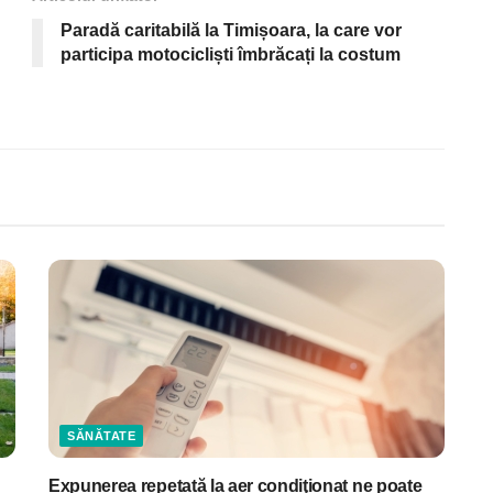
Paradă caritabilă la Timișoara, la care vor
participa motocicliști îmbrăcați la costum
SĂNĂTATE
Expunerea repetată la aer condiţionat ne poate