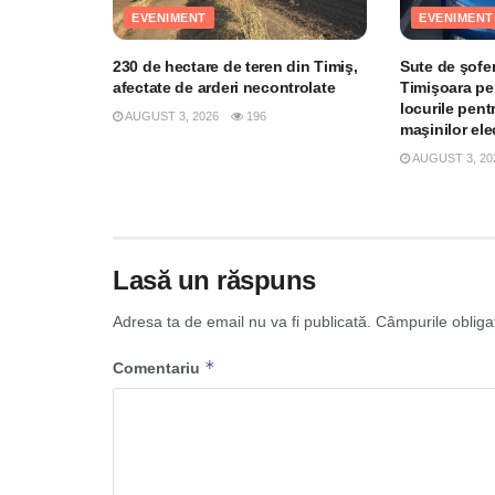
EVENIMENT
EVENIMENT
230 de hectare de teren din Timiş,
Sute de şofer
afectate de arderi necontrolate
Timişoara pe
locurile pent
AUGUST 3, 2026
196
maşinilor el
AUGUST 3, 20
Lasă un răspuns
Adresa ta de email nu va fi publicată.
Câmpurile obliga
*
Comentariu