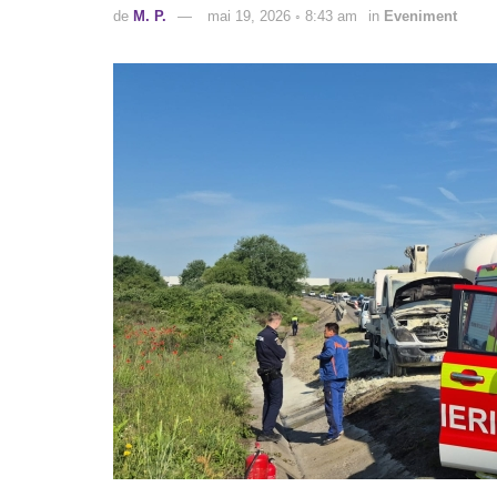
de
M. P.
mai 19, 2026 ◦ 8:43 am
in
Eveniment