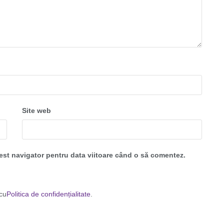
Site web
cest navigator pentru data viitoare când o să comentez.
 cu
Politica de confidențialitate
.