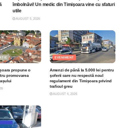
ă
îmbolnăvi! Un medic din Timişoara vine cu sfaturi
utile
AUGUST 5, 2026
AȚIE
EVENIMENT
ișoara propune o
Amenzi de până la 5.000 lei pentru
ntru promovarea
şoferii care nu respectă noul
rașului
regulament din Timişoara privind
traficul greu
26
AUGUST 4, 2026