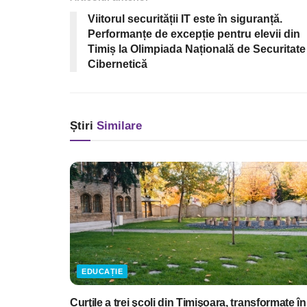
Viitorul securității IT este în siguranță.
Performanțe de excepție pentru elevii din
Timiș la Olimpiada Națională de Securitate
Cibernetică
Știri
Similare
EDUCAȚIE
Curţile a trei şcoli din Timişoara, transformate în