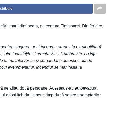
stribuie
ăcări, marți dimineața, pe centura Timișoarei. Din fericire,
im pentru stingerea unui incendiu produs la o autoutilitară
 între localitățile Giarmata Vii și Dumbrăvița. La fața
de primă intervenție și comandă, o autospecială de
locul evenimentului, incendiul se manifesta la
tară se aflau două persoane. Acestea s-au autoevacuat
ul a fost lichidat la scurt timp după sosirea pompierilor,