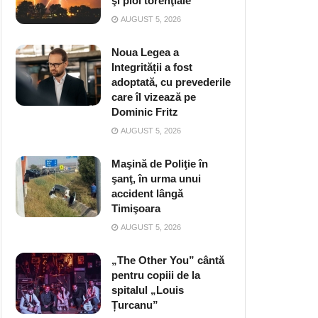
şi ploi torenţiale
AUGUST 5, 2026
Noua Legea a
Integrității a fost
adoptată, cu prevederile
care îl vizează pe
Dominic Fritz
AUGUST 5, 2026
Maşină de Poliţie în
şanţ, în urma unui
accident lângă
Timişoara
AUGUST 5, 2026
„The Other You” cântă
pentru copiii de la
spitalul „Louis
Țurcanu”