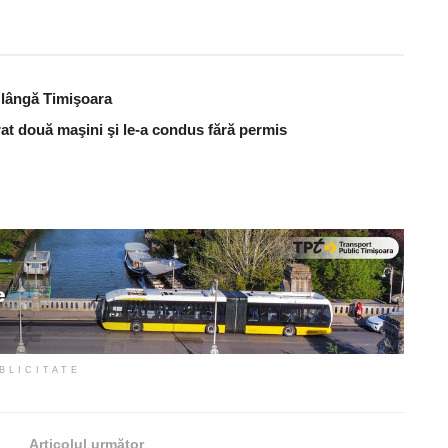
t lângă Timişoara
urat două maşini şi le-a condus fără permis
BLICITATE
Articolul următor