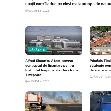
spații care îi aduc pe elevi mai aproape de natur
AUGUST 5, 2026
SĂNĂTATE
ADMINISTR
Alfred Simonis: A fost semnat
Primăria Tim
contractul de finanțare pentru
strategie pe
Institutul Regional de Oncologie
diversității o
Timișoara
AUGUST 4, 20
AUGUST 4, 2026