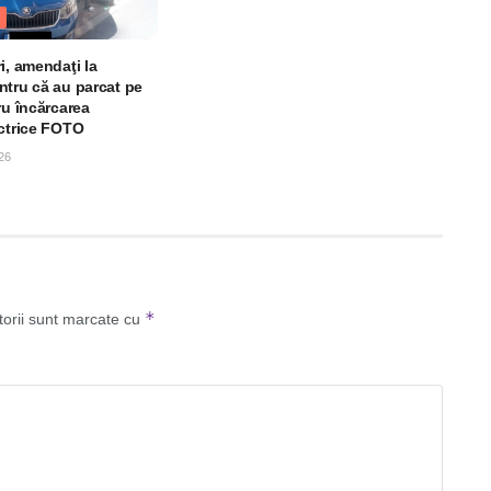
i, amendaţi la
ntru că au parcat pe
ru încărcarea
ectrice FOTO
26
*
torii sunt marcate cu