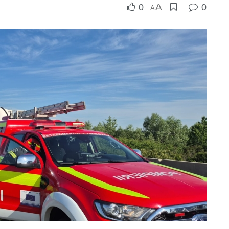
A
0
0
A