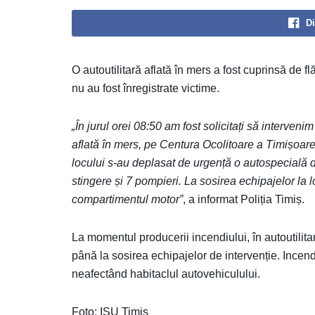
Di
O autoutilitară aflată în mers a fost cuprinsă de fl
nu au fost înregistrate victime.
„În jurul orei 08:50 am fost solicitați să interven
aflată în mers, pe Centura Ocolitoare a Timișoarei,
locului s-au deplasat de urgență o autospecială 
stingere și 7 pompieri. La sosirea echipajelor la 
compartimentul motor”
, a informat Poliția Timiș.
La momentul producerii incendiului, în autoutili
până la sosirea echipajelor de intervenție. Incendi
neafectând habitaclul autovehiculului.
Foto: ISU Timiș