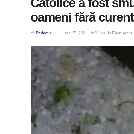
Catolice a fost smu
oameni fără curent 
de
Redacția
iunie 25, 2021 ◦ 9:30 pm
in
Eveniment