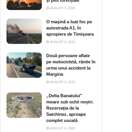
şi ploi torenţiale
AUGUST 5, 2026
O maşină a luat foc pe
autostrada A1, în
apropiere de Timişoara
AUGUST 6, 2026
Două persoane aflate
pe motocicletă, rănite în
urma unui accident la
Margina
AUGUST 6, 2026
„Delta Banatului”
moare sub ochii noștri.
Rezervația de la
Satchinez, aproape
complet uscată
AUGUST 6, 2026