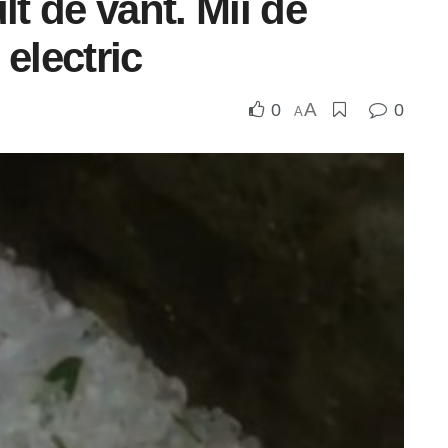
lt de vânt. Mii de
electric
A
0
0
A