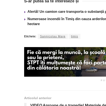
S-ar putea să te intereseze și
Alertă! Un camion care transporta o substanţă 
Numeroase incendii în Timiş din cauza arderilor
hectare
Etichete:
Sannicolau Mare
timis
PU
Articolul anterior
VIDEO Aproape de o tragedie! Materiale d