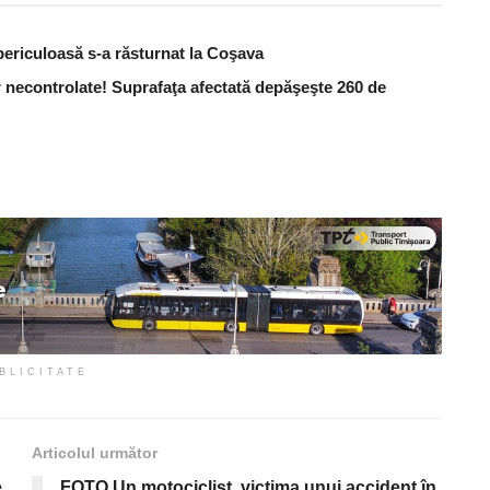
periculoasă s-a răsturnat la Coşava
 necontrolate! Suprafaţa afectată depăşeşte 260 de
BLICITATE
Articolul următor
e
FOTO Un motociclist, victima unui accident în