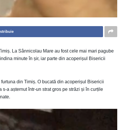
stribuie
l Timiș. La Sânnicolau Mare au fost cele mai mari pagube
indina minute în șir, iar parte din acoperișul Bisericii
urtuna din Timiș. O bucată din acoperișul Bisericii
s-a așternut într-un strat gros pe străzi și în curțile
nate.