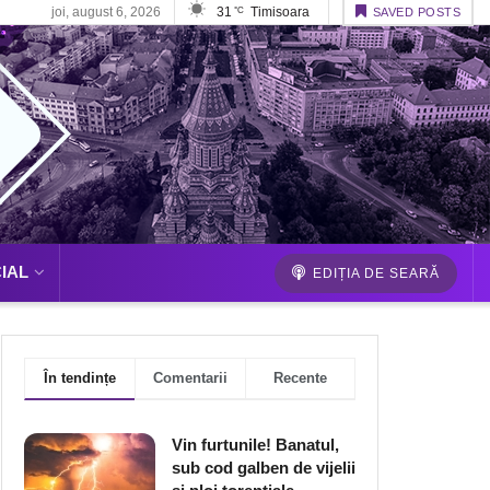
joi, august 6, 2026
31
Timisoara
°C
SAVED POSTS
IAL
EDIȚIA DE SEARĂ
În tendințe
Comentarii
Recente
Vin furtunile! Banatul,
sub cod galben de vijelii