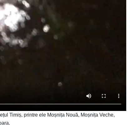
județul Timiș, printre ele Moșnița Nouă, Moșnița Veche,
șoara.