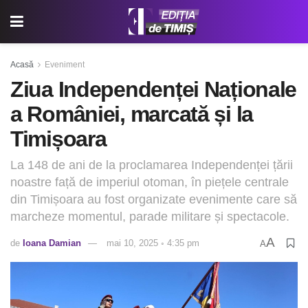
Acasă
Eveniment
Ziua Independenței Naționale
a României, marcată și la
Timișoara
La 148 de ani de la proclamarea Independenței țării
noastre față de imperiul otoman, în piețele centrale
din Timișoara au fost organizate evenimente care să
marcheze momentul, parade militare și spectacole.
A
de
Ioana Damian
mai 10, 2025 ◦ 4:35 pm
A