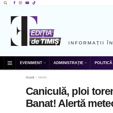
INFORMAȚII Î
EVENIMENT
ADMINISTRAȚIE
POLITICĂ
Acasă
Mediu
Caniculă, ploi torenţ
Banat! Alertă mete