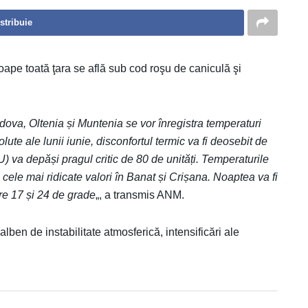
stribuie
ape toată ţara se află sub cod roşu de caniculă şi
ova, Oltenia și Muntenia se vor înregistra temperaturi
te ale lunii iunie, disconfortul termic va fi deosebit de
) va depăși pragul critic de 80 de unități. Temperaturile
 cele mai ridicate valori în Banat și Crișana. Noaptea va fi
tre 17 și 24 de grade
„, a transmis ANM.
lben de instabilitate atmosferică, intensificări ale