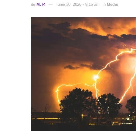
de
M. P.
iunie 30, 2026 ◦ 9:15 am
in
Mediu