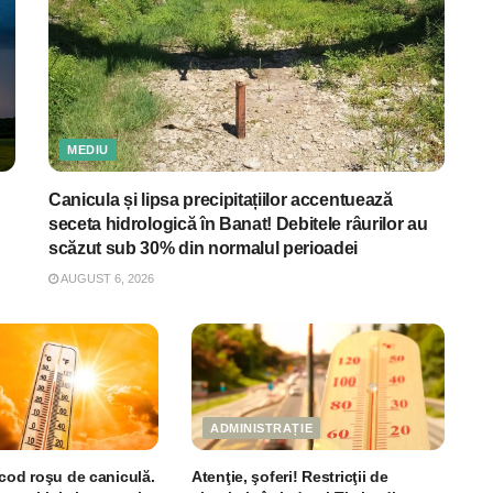
MEDIU
Canicula și lipsa precipitațiilor accentuează
seceta hidrologică în Banat! Debitele râurilor au
scăzut sub 30% din normalul perioadei
AUGUST 6, 2026
ADMINISTRAȚIE
 cod roşu de caniculă.
Atenţie, şoferi! Restricţii de