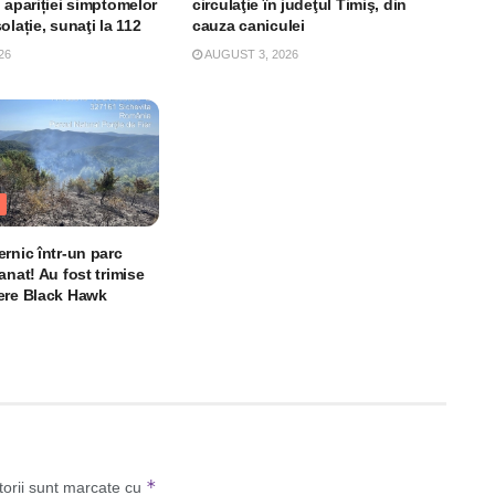
 apariției simptomelor
circulaţie în judeţul Timiş, din
olație, sunaţi la 112
cauza caniculei
26
AUGUST 3, 2026
rnic într-un parc
anat! Au fost trimise
ere Black Hawk
*
torii sunt marcate cu