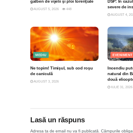
galben de vijelii şi ploi torenţiale
DSP: În cazul
severe de ins
AUGUST 5, 2026
448
AUGUST 4, 20
MEDIU
EVENIMENT
Ne topim! Timişul, sub cod roşu
Incendiu pute
de caniculă
natural din B
două elicopt
AUGUST 3, 2026
IULIE 31, 2026
Lasă un răspuns
Adresa ta de email nu va fi publicată.
Câmpurile obliga