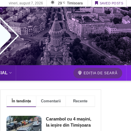
vineri, august 7, 2026
29
Timisoara
°C
SAVED POSTS
IAL
EDIȚIA DE SEARĂ
În tendințe
Comentarii
Recente
Carambol cu 4 mașini,
la ieșire din Timișoara