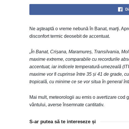
Di
Ne aşteaptă o vreme nebună în Banat, marţi. Apro
disconfort termic deosebit de accentuat.
„În Banat, Crișana, Maramureș, Transilvania, Mold
maxime extreme, comparabile cu recordurile absolu
accentuat, iar indicele temperatură-umezeală (ITU
maxime vor fi cuprinse între 35 și 41 de grade, cu
tropicală, cu minime ce se vor situa în general în
Mai mult, meteorologii au emis o avertizare cod ga
vântului, averse însemnate cantitativ.
S-ar putea să te intereseze și