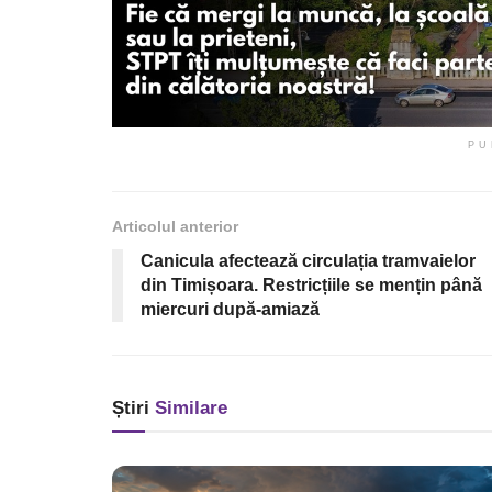
PU
Articolul anterior
Canicula afectează circulația tramvaielor
din Timișoara. Restricțiile se mențin până
miercuri după-amiază
Știri
Similare