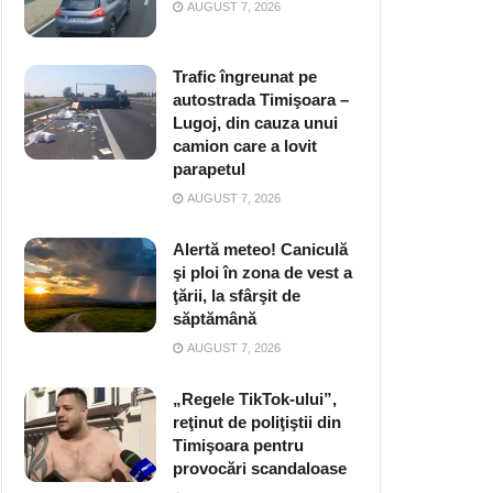
AUGUST 7, 2026
Trafic îngreunat pe
autostrada Timişoara –
Lugoj, din cauza unui
camion care a lovit
parapetul
AUGUST 7, 2026
Alertă meteo! Caniculă
şi ploi în zona de vest a
ţării, la sfârşit de
săptămână
AUGUST 7, 2026
„Regele TikTok-ului”,
reţinut de poliţiştii din
Timişoara pentru
provocări scandaloase