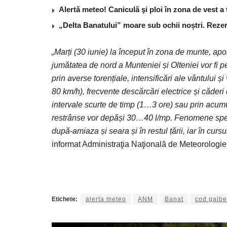
Alertă meteo! Caniculă şi ploi în zona de vest a 
„Delta Banatului” moare sub ochii noștri. Reze
„Marți (30 iunie) la început în zona de munte, apo
jumătatea de nord a Munteniei și Olteniei vor fi p
prin averse torențiale, intensificări ale vântului ș
80 km/h), frecvente descărcări electrice și căder
intervale scurte de timp (1…3 ore) sau prin acumul
restrânse vor depăși 30…40 l/mp. Fenomene specific
după-amiaza și seara și în restul țării, iar în curs
informat Administraţia Naţională de Meteorologie
Etichete:
alerta meteo
ANM
Banat
cod galb