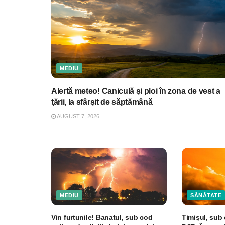
MEDIU
Alertă meteo! Caniculă şi ploi în zona de vest a
ţării, la sfârşit de săptămână
AUGUST 7, 2026
MEDIU
SĂNĂTATE
Vin furtunile! Banatul, sub cod
Timişul, sub