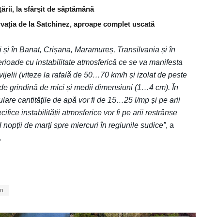
ţării, la sfârşit de săptămână
rvația de la Satchinez, aproape complet uscată
i și în Banat, Crișana, Maramureș, Transilvania și în
erioade cu instabilitate atmosferică ce se va manifesta
i vijelii (viteze la rafală de 50…70 km/h și izolat de peste
i de grindină de mici și medii dimensiuni (1…4 cm). În
are cantitățile de apă vor fi de 15…25 l/mp și pe arii
e instabilității atmosferice vor fi pe arii restrânse
ul nopții de marți spre miercuri în regiunile sudice”
, a
.
en