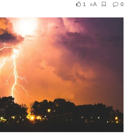
A
1
0
A