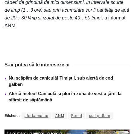
căderi de grindină de mici dimensiuni. În intervale scurte
de timp (1…3 ore) sau prin acumulare vor fi cantități de apă
de 20…30 l/mp și izolat de peste 40…50 l/mp”
, a informat
ANM.
S-ar putea să te intereseze și
Nu scăpăm de caniculă! Timişul, sub alertă de cod
galben
Alertă meteo! Caniculă şi ploi în zona de vest a ţării, la
sfârşit de săptămână
Etichete:
alerta meteo
ANM
Banat
cod galben