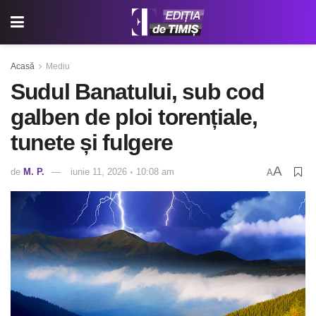
Acasă
Mediu
Sudul Banatului, sub cod
galben de ploi torențiale,
tunete și fulgere
A
de
M. P.
iunie 11, 2026 ◦ 10:08 am
A