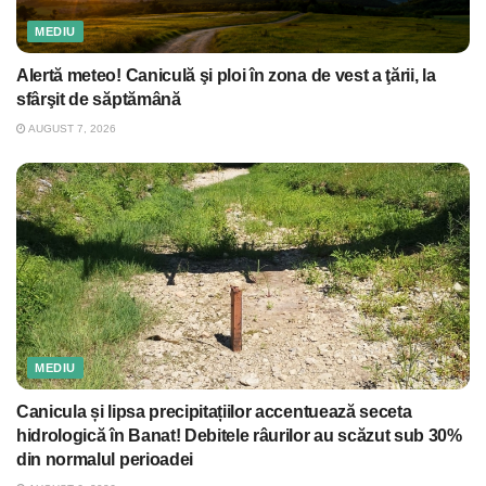
MEDIU
Alertă meteo! Caniculă şi ploi în zona de vest a ţării, la
sfârşit de săptămână
AUGUST 7, 2026
MEDIU
Canicula și lipsa precipitațiilor accentuează seceta
hidrologică în Banat! Debitele râurilor au scăzut sub 30%
din normalul perioadei