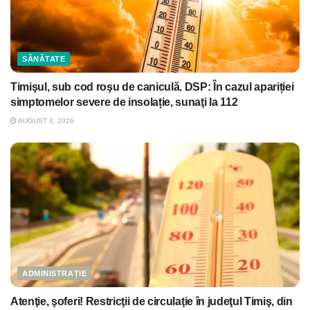
SĂNĂTATE
Timişul, sub cod roşu de caniculă. DSP: În cazul apariției
simptomelor severe de insolație, sunaţi la 112
AUGUST 4, 2026
ADMINISTRAȚIE
Atenţie, şoferi! Restricţii de circulaţie în judeţul Timiş, din