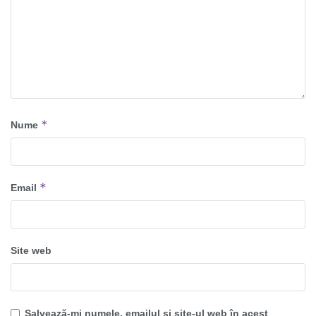
*
Nume
*
Email
Site web
Salvează-mi numele, emailul și site-ul web în acest