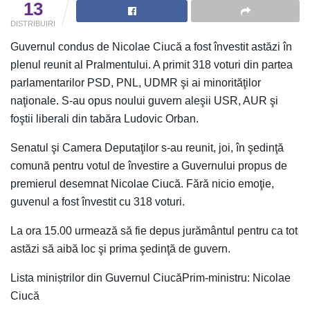
13
DISTRIBUIRI
Guvernul condus de Nicolae Ciucă a fost învestit astăzi în
plenul reunit al Pralmentului. A primit 318 voturi din partea
parlamentarilor PSD, PNL, UDMR şi ai minorităţilor
naţionale. S-au opus noului guvern aleşii USR, AUR şi
foştii liberali din tabăra Ludovic Orban.
Senatul şi Camera Deputaţilor s-au reunit, joi, în şedinţă
comună pentru votul de învestire a Guvernului propus de
premierul desemnat Nicolae Ciucă. Fără nicio emoţie,
guvenul a fost învestit cu 318 voturi.
La ora 15.00 urmează să fie depus jurământul pentru ca tot
astăzi să aibă loc şi prima şedinţă de guvern.
Lista miniștrilor din Guvernul CiucăPrim-ministru: Nicolae
Ciucă