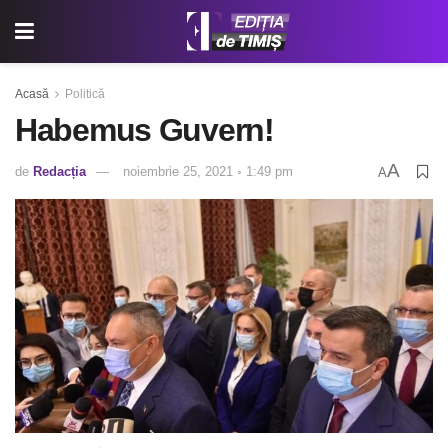
Acasă
Politică
Habemus Guvern!
A
de
Redacția
noiembrie 25, 2021 ◦ 1:49 pm
A