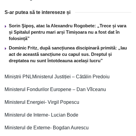
S-ar putea să te intereseze și
Sorin Şipoş, atac la Alexandru Rogobete: „Trece și vara
și Spitalul pentru mari arși Timișoara nu a fost dat în
folosință”
Dominic Fritz, după sancțiunea discipinară primită: „Iau
act de această sancțiune cu capul sus. Dreptul și
dreptatea nu sunt întotdeauna același lucru”
Miniștrii PNLMinisterul Justiției – Cătălin Predoiu
Ministerul Fondurilor Europene – Dan Vîlceanu
Ministerul Energiei- Virgil Popescu
Ministerul de Interne- Lucian Bode
Ministerul de Externe- Bogdan Aurescu