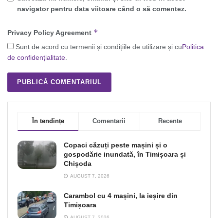
navigator pentru data viitoare când o să comentez.
*
Privacy Policy Agreement
Sunt de acord cu termenii și condițiile de utilizare și cu
Politica
de confidențialitate
.
În tendințe
Comentarii
Recente
Copaci căzuți peste mașini și o
gospodărie inundată, în Timișoara și
Chișoda
AUGUST 7, 2026
Carambol cu 4 mașini, la ieșire din
Timișoara
AUGUST 7, 2026