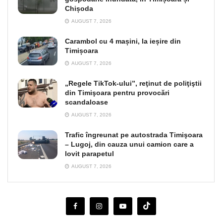
Chișoda
AUGUST 7, 2026
Carambol cu 4 mașini, la ieșire din
Timișoara
AUGUST 7, 2026
„Regele TikTok-ului”, reţinut de poliţiştii
din Timişoara pentru provocări
scandaloase
AUGUST 7, 2026
Trafic îngreunat pe autostrada Timişoara
– Lugoj, din cauza unui camion care a
lovit parapetul
AUGUST 7, 2026