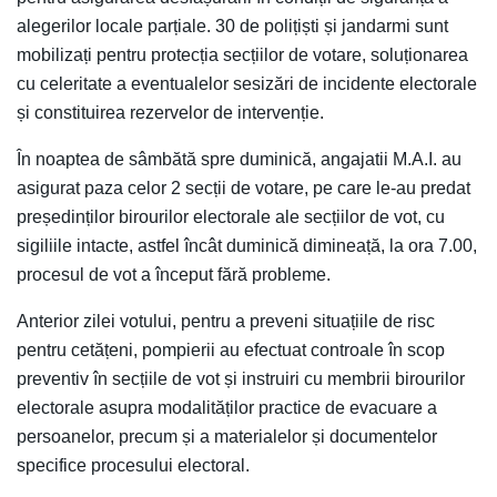
alegerilor locale parțiale. 30 de polițiști și jandarmi sunt
mobilizați pentru protecția secțiilor de votare, soluționarea
cu celeritate a eventualelor sesizări de incidente electorale
și constituirea rezervelor de intervenție.
În noaptea de sâmbătă spre duminică, angajatii M.A.I. au
asigurat paza celor 2 secții de votare, pe care le-au predat
președinților birourilor electorale ale secțiilor de vot, cu
sigiliile intacte, astfel încât duminică dimineață, la ora 7.00,
procesul de vot a început fără probleme.
Anterior zilei votului, pentru a preveni situațiile de risc
pentru cetățeni, pompierii au efectuat controale în scop
preventiv în secțiile de vot și instruiri cu membrii birourilor
electorale asupra modalităților practice de evacuare a
persoanelor, precum și a materialelor și documentelor
specifice procesului electoral.