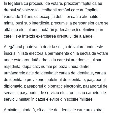
În legătură cu procesul de votare, precizăm faptul că au
dreptul să voteze toți cetățenii români care au împlinit
vârsta de 18 ani, cu excepția debililor sau a alienaților
mintal puși sub interdicție, precum și a persoanelor care se
află sub efectul unei hotărâri judecătorești definitive prin
care li s-a interzis exercitarea dreptului de a alege.
Alegătorul poate vota doar la secția de votare unde este
înscris în lista electorală permanentă ori la secția de votare
unde este arondată adresa la care își are domiciliul sau
reședința, după caz, numai pe baza unuia dintre
următoarele acte de identitate: cartea de identitate, cartea
de identitate provizorie, buletinul de identitate, pașaportul
diplomatic, pașaportul diplomatic electronic, pașaportul de
serviciu, pașaportul de serviciu electronic sau carnetul de
serviciu militar, în cazul elevilor din școlile militare.
Amintim, totodată, că actele de identitate care au expirat