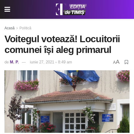
Acasă
Politică
Voitegul votează! Locuitorii
comunei își aleg primarul
A
de
M. P.
iunie 27, 2021 ◦ 8:49 am
A