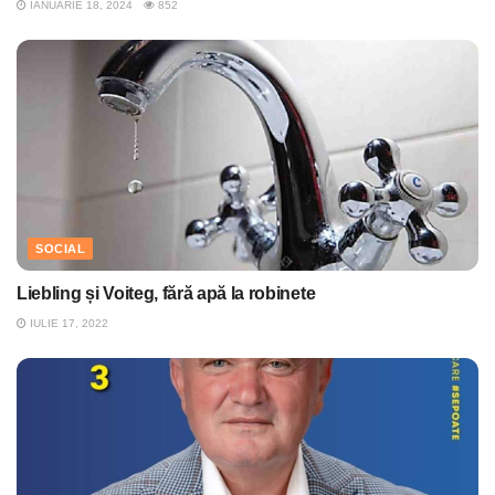
IANUARIE 18, 2024
852
SOCIAL
Liebling și Voiteg, fără apă la robinete
IULIE 17, 2022