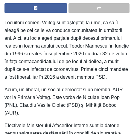
Locuitorii comeni Voiteg sunt așteptați la urne, ca să îl
aleagă pe cel ce le va conduce comunitatea în următorii
ani. Aici, au loc alegeri parțiale după decesul primarului
reales în toamna anului trecut. Teodor Marinescu, în funcție
din 1996 și reales în septembrie 2020 cu doar 32 de voturi
în fața contracandidatului de pe locul al doilea, a murit
după ce s-a infectat de coronavirus. Primele cinci mandate
a fost liberal, iar în 2016 a devenit membru PSD.
Acum, un liberal, un social-democrat și un membru AUR
vor la Primăria Voiteg. Este vorba de Niculae Ioan Pop
(PNL), Claudiu Vasile Ciolac (PSD) și Mihăiță Boboc
(AUR).
Efectivele Ministerului Afacerilor Interne sunt la datorie
pentru asigurarea desfășurării în condiții de siguranță a